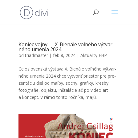
Koniec voj­ny — X. Bie­ná­le voľ­né­ho výtvar­
né­ho ume­nia 2024
od
triadmaster
|
feb 8, 2024
|
Aktuality EHP
Celo­slo­ven­ská výsta­va X. Bie­ná­le voľ­né­ho výtvar­
né­ho ume­nia 2024 chce vytvo­riť pries­tor pre pre­
zen­tá­ciu diel od maľ­by, sochy, gra­fi­ky, kres­by,
foto­gra­fie, objek­tu, inšta­lá­cie až po video art
a kon­cept. V rám­ci toh­to roč­ní­ka, majú...