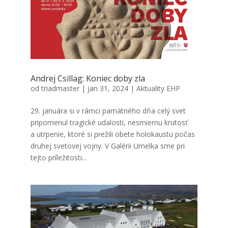
Andrej Csil­lag: Koniec doby zla
od
triadmaster
|
jan 31, 2024
|
Aktuality EHP
29. janu­ára si v rám­ci pamät­né­ho dňa celý svet
pri­po­me­nul tra­gic­ké uda­los­ti, nesmier­nu kru­tosť
a utr­pe­nie, kto­ré si pre­ži­li obe­te holo­kaus­tu počas
dru­hej sve­to­vej voj­ny. V Galé­rii Umel­ka sme pri
tej­to prí­le­ži­tos­ti...