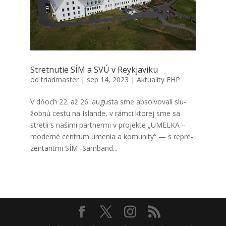
Stret­nu­tie SÍM a SVÚ v Reyk­ja­vi­ku
od
triadmaster
|
sep 14, 2023
|
Aktuality EHP
V dňoch 22. až 26. augus­ta sme absol­vo­va­li slu­
žob­nú ces­tu na Islan­de, v rám­ci kto­rej sme sa
stret­li s naši­mi par­tner­mi v pro­jek­te „UMELKA –
moder­né cen­trum ume­nia a komu­ni­ty“ — s repre­
zen­tant­mi SÍM ‑Sam­band...