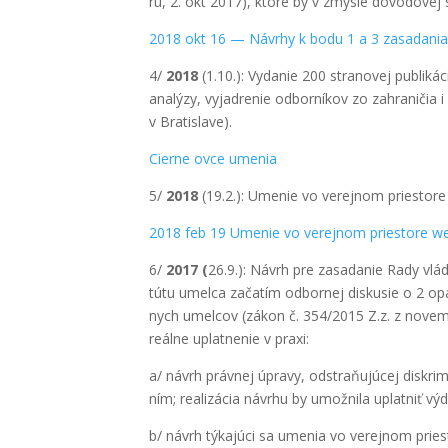
ru, 2. okt 2017), kto­ré by v zmys­le dôvo­do­vej sp
2018 okt 16 — Návrhy k bodu 1 a 3 zasa­da­nia
4/
2018
(1.10.): Vyda­nie 200 stra­no­vej pub­li­ká­
ana­lý­zy, vyjad­re­nie odbor­ní­kov zo zahra­ni­čia
v Bra­ti­sla­ve).
Cier­ne ovce ume­nia
5/
2018
(19.2.): Ume­nie vo verej­nom pries­to­re 
2018 feb 19 Ume­nie vo verej­nom pries­to­re w
6/
2017 (
26.9.): Návrh pre zasa­da­nie Rady vlá­d
tú­tu umel­ca zača­tím odbor­nej dis­ku­sie o 2 opat
nych umel­cov (zákon č. 354/2015 Z.z. z novem­b
reál­ne uplat­ne­nie v pra­xi:
a/ návrh práv­nej úpra­vy, odstra­ňu­jú­cej dis­kr
ním; rea­li­zá­cia návrhu by umož­ni­la uplat­niť v
b/ návrh týka­jú­ci sa ume­nia vo verej­nom pries