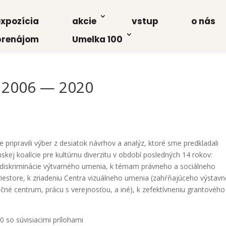
xpo­zí­cia
akcie
vstup
o nás
re­ná­jom
Umel­ka 100
y 2006 — 2020
pri­pra­vi­li výber z desia­tok návrhov a ana­lýz, kto­ré sme pred­kla­da­li
skej koalí­cie pre kul­túr­nu diver­zi­tu v obdo­bí posled­ných 14 rokov:
s­kri­mi­ná­cie výtvar­né­ho ume­nia, k témam práv­ne­ho a sociál­ne­ho
­to­re, k zria­de­niu Cen­tra vizu­ál­ne­ho ume­nia (zahŕňa­jú­ce­ho výstav­
č­né cen­trum, prá­cu s verej­nos­ťou, a iné), k zefek­tív­ne­niu gran­to­vé­ho
 so súvi­sia­ci­mi prí­lo­ha­mi