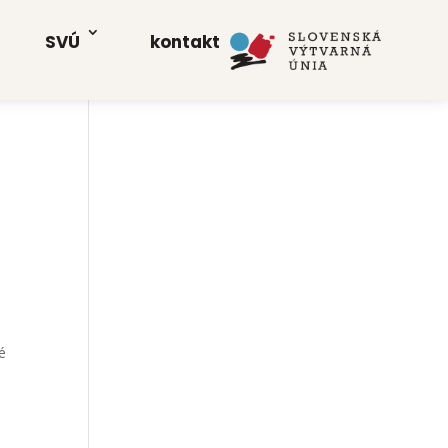
SVÚ
kon­takt
né