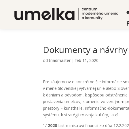
e
p
Doku­men­ty a návrh
od
triadmaster
|
feb 11, 2020
Pre záu­jem­cov o kon­krét­nej­šie infor­má­cie sme 
v mene Slo­ven­skej výtvar­nej únie ale­bo Slo­ven­
k daniam a odvo­dom, k spô­so­bu odstrá­ne­nia di
posta­ve­nia umel­cov, k ume­niu vo verej­nom pries
pries­to­ry – kunst­hal­le, infor­mač­no-doku­men­ta
sys­té­mu, k stra­té­gii roz­vo­ja kul­tú­ry, atď.
1/
2020
List minis­tro­vi finan­cií zo dňa 12.2.2020