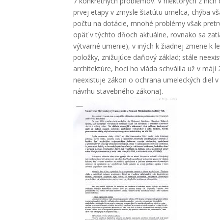
7 kon­krét­nych prob­lé­mov. V nie­kto­rých z nich doš
prvej eta­py v zmys­le šta­tú­tu umel­ca, chý­ba však
poč­tu na dotá­cie, mno­hé prob­lé­my však pre­tr­v
opäť v tých­to dňoch aktu­ál­ne, rov­na­ko sa zatia
výtvar­né ume­nie), v iných k žiad­nej zme­ne k l
polož­ky, zni­žu­jú­ce daňo­vý základ; stá­le neex
archi­tek­tú­re, hoci ho vlá­da schvá­li­la už v máji
neexis­tu­je zákon o ochra­na ume­lec­kých diel v 
návrhu sta­veb­né­ho záko­na).