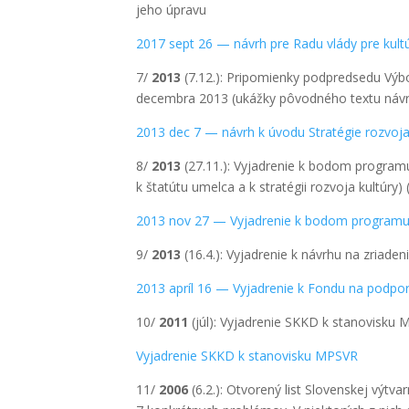
jeho úpra­vu
2017 sept 26 — návrh pre Radu vlá­dy pre kul­tú
7/
2013
(7.12.): Pri­po­mien­ky pod­pred­se­du Výbo­
decem­bra 2013 (ukáž­ky pôvod­né­ho tex­tu návrhu
2013 dec 7 — návrh k úvo­du Stra­té­gie roz­vo­j
8/
2013
(27.11.): Vyjad­re­nie k bodom prog­ra­mu
k šta­tú­tu umel­ca a k stra­té­gii roz­vo­ja kul­tú­ry)
2013 nov 27 — Vyjad­re­nie k bodom prog­ra­mu
9/
2013
(16.4.): Vyjad­re­nie k návrhu na zria­de­
2013 apríl 16 — Vyjad­re­nie k Fon­du na pod­po­
10/
2011
(júl): Vyjad­re­nie SKKD k sta­no­vis­ku
Vyjad­re­nie SKKD k sta­no­vis­ku MPSVR
11/
2006
(6.2.): Otvo­re­ný list Slo­ven­skej výtvar