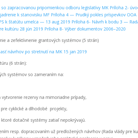
a so zapra­co­va­nou pri­po­mien­kou odbo­ru legis­la­tí­vy MK
Prí­lo­ha 2- úvo
jad­re­nie k sta­no­vis­ku MF
Prí­lo­ha 4 — Prud­ký pokles prís­pev­kov OOA
PS k šta­tú­tu umel­ca — 13 aug 2019
Prí­lo­ha 6- Návrh k bodu 3 — Rad
pre kul­tú­ru 28 jún 2019
Prí­lo­ha 8- Výber doku­men­tov 2006–2020
ie a zefek­tív­ne­nie gran­to­vých sys­té­mov (5 strán)
á časť návrhov po stret­nu­tí na MK 15 jan 2019
ú­ru (6 strán):
ných sys­té­mov so zame­ra­ním na:
a vytvo­re­nie rezer­vy na mimo­riad­ne prí­pa­dy,
 pre cyk­lic­ké a dlho­do­bé pro­jek­ty,
, kto­ré dotač­né sys­té­my zatiaľ nepok­rý­va­jú.
­ním resp. dopra­co­va­ním už pred­lo­že­ných návrhov (Rada vlá­dy pre kul