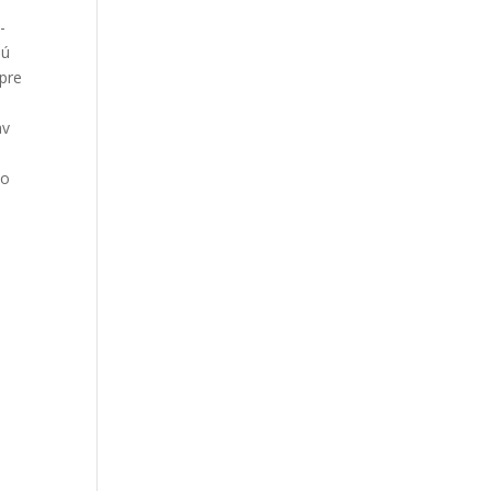
­
sú
 pre
av
ho