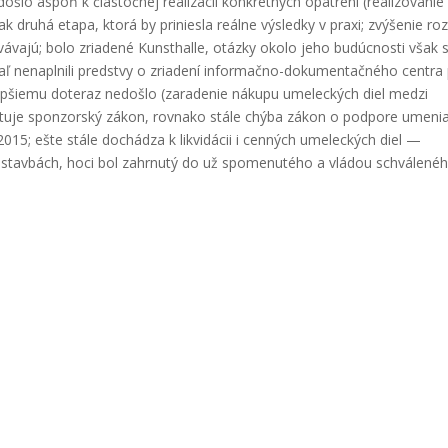
­lo aspoň k čias­toč­nej rea­li­zá­cii kon­krét­nych opat­re­ní (rea­li­zo­va­nie
 dru­há eta­pa, kto­rá by pri­nies­la reál­ne výsled­ky v pra­xi; zvý­še­nie roz
á­va­jú; bolo zria­de­né Kunst­hal­le, otáz­ky oko­lo jeho budúc­nos­ti však 
ľ nena­pl­ni­li pred­stvy o zria­de­ní infor­mač­no-doku­men­tač­né­ho cen­tra
ep­šie­mu dote­raz nedoš­lo (zara­de­nie náku­pu ume­lec­kých diel medzi
is­tu­je spon­zor­ský zákon, rov­na­ko stá­le chý­ba zákon o pod­po­re ume­ni
 2015; ešte stá­le dochá­dza k lik­vi­dá­cii i cen­ných ume­lec­kých diel —
stav­bách, hoci bol zahr­nu­tý do už spo­me­nu­té­ho a vlá­dou schvá­le­né­