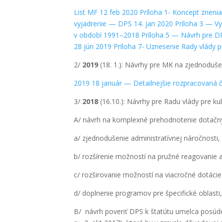
List MF 12 feb 2020
Prí­lo­ha 1- Kon­cept zne­ni
vyjad­re­nie — DPS 14. jan 2020
Prí­lo­ha 3 — Vy
v obdo­bí 1991–2018
Prí­lo­ha 5 — Návrh pre D
28 jún 2019
Prí­lo­ha 7- Uzne­se­nie Rady vlá­dy 
2/
2019
(18. 1.): Návrhy pre MK na zjed­no­du­še­n
2019 18 janu­ár — Detail­nej­šie rozp­ra­co­va­n
3/
2018
(16.10.): Návrhy pre Radu vlá­dy pre kul­t
A/ návrh na kom­plex­né pre­hod­no­te­nie dotač­
a/ zjed­no­du­še­nie admi­ni­stra­tív­nej nároč­nos­ti,
b/ roz­ší­re­nie mož­nos­tí na pruž­né rea­go­va­nie 
c/ roz­ši­ro­va­nie mož­nos­tí na viac­roč­né dotá­cie
d/ dopl­ne­nie prog­ra­mov pre špe­ci­fic­ké oblas­ti
B/ návrh pove­riť DPS k šta­tú­tu umel­ca posú­de