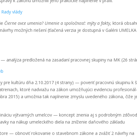
rá­vy k záko­nu umož­ni­li jeho prak­tic­ké napl­ne­nie v pra­xi.
 Rady vlá­dy
cie
Čier­ne ovce ume­nia? Ume­nie a spo­loč­nosť: mýty a fak­ty
, kto­rá obsa­h
 i návrhy mož­ných rie­še­ní (tla­če­ná ver­zia je dostup­ná v Galé­rii UMELKA
— ana­lý­za pred­lo­že­ná na zasa­da­ní pra­cov­nej sku­pi­ny na MK (26 strá
eb
y pre kul­tú­ru dňa 2.10.2017 (4 stra­ny) — pove­riť pra­cov­nú sku­pi­nu k 
­re­niach, kto­ré nad­via­žu na zákon umož­ňu­jú­ci evi­den­ciu pro­fe­si­onál
ra 2015) a umož­nia tak napl­ne­nie zmys­lu uve­de­né­ho záko­na, čiže 
i­mi­ná­ciu výtvar­ných umel­cov — kon­cept zne­nia aj s pod­rob­ným zdô­vod
ýdav­ky na nákup ume­lec­ké­ho die­la na zní­že­nie daňo­vé­ho zákla­du
­to­re — obno­viť roko­va­nie o sta­veb­nom záko­ne a zvá­žiť 2 návrhy na