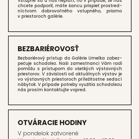
Vstup­né sa u nás nepla­tí, no v prí­pa­de, že nás
chce­te pod­po­riť, máte šan­cu pris­pieť pro­stred­
níc­tvom dob­ro­voľ­né­ho vstup­né­ho, pria­mo
v pries­to­roch galé­rie.
BEZBARIÉROVOSŤ
Bez­ba­ri­é­ro­vý prí­stup do Galé­rie Umel­ka zabez­
pe­ču­je scho­do­lez. Naši zamest­nan­ci Vám radi
pomô­žu s prí­stu­pom do všet­kých výstav­ných
pries­to­rov. V závis­los­ti od aktu­ál­nych výstav je
vo výstav­ných pries­to­roch prí­le­ži­tost­ne seda­cí
náby­tok. V prí­pa­de potre­by využi­tia scho­do­le­zu
nás pro­sím kon­tak­tuj­te vopred.
OTVÁRACIE HODINY
V pon­de­lok zatvo­re­né