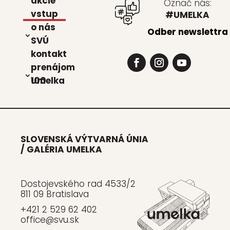
akcie
Označ nás:
vstup
#UMELKA
o nás
Odber newslettra
SVÚ
kon­takt
pre­ná­jom
Umel­ka 100
SLOVENSKÁ VÝTVARNÁ ÚNIA
/ GALÉRIA UMELKA
Dostojevského rad 4533/2
811 09 Bratislava
+421 2 529 62 402
office@svu.sk