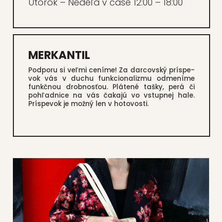
Uto­rok – Nede­ľa v čase 12:00 – 18:00
MERKANTIL
Pod­po­ru si veľ­mi cení­me! Za dar­cov­ský prís­pe­
vok vás v duchu fun­kci­ona­liz­mu odme­ní­me
funkč­nou drob­nos­ťou. Plá­te­né taš­ky, perá či
pohľad­ni­ce na vás čaka­jú vo vstup­nej hale.
Prís­pe­vok je mož­ný len v hoto­vos­ti.