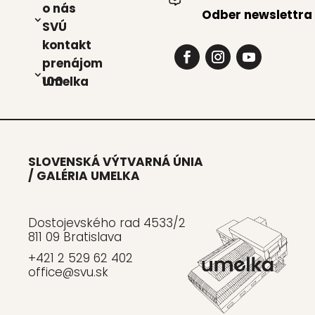
o nás
Odber newslettra
SVÚ
kon­takt
pre­ná­jom
Umel­ka 100
SLOVENSKÁ VÝTVARNÁ ÚNIA
/ GALÉRIA UMELKA
Dostojevského rad 4533/2
811 09 Bratislava
+421 2 529 62 402
office@svu.sk