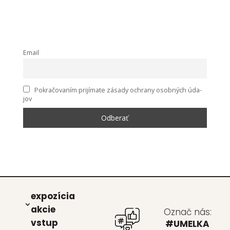
Email
Pokra­čo­va­ním pri­jí­ma­te zása­dy ochra­ny osob­ných úda­
jov
expo­zí­cia
akcie
Označ nás:
vstup
#UMELKA