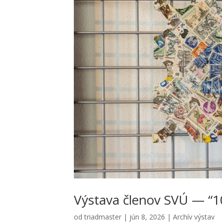
Výsta­va čle­nov SVÚ — “10
od
triadmaster
|
jún 8, 2026
|
Archív výstav