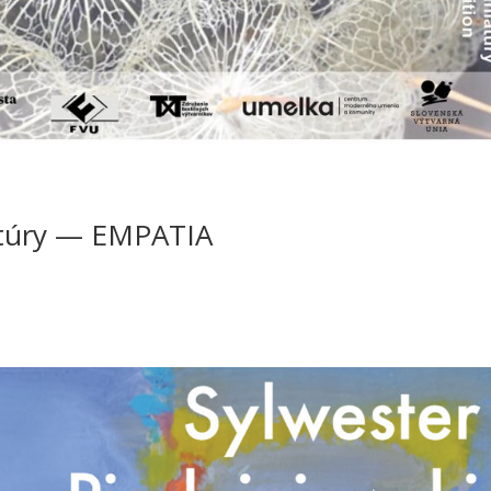
ia­tú­ry — EMPATIA