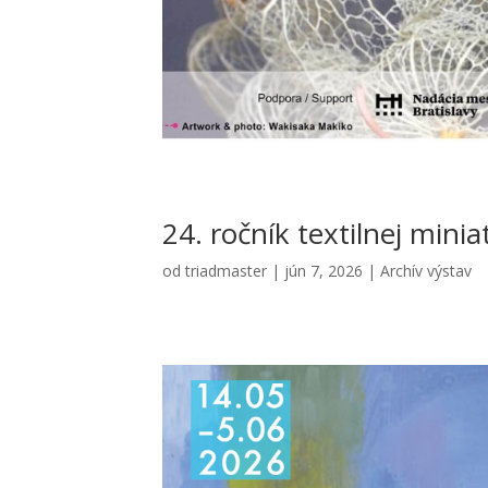
24. roč­ník tex­til­nej min
od
triadmaster
|
jún 7, 2026
|
Archív výstav