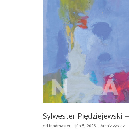
Sylwes­ter Piędzie­je­ws­
od
triadmaster
|
jún 5, 2026
|
Archív výstav