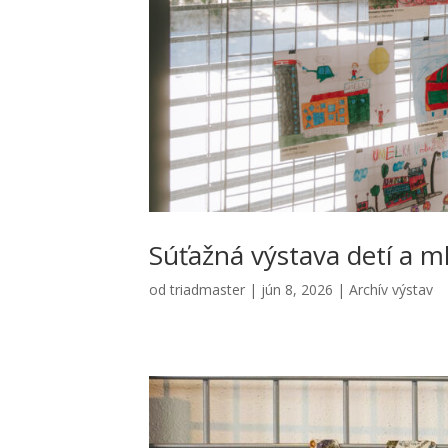
Súťaž­ná výsta­va detí a 
od
triadmaster
|
jún 8, 2026
|
Archív výstav