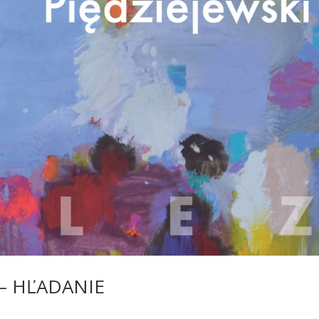
ki — HĽADANIE