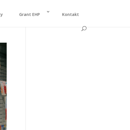
ty
Grant EHP
Kon­takt