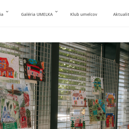
ia
Galé­ria UMELKA
Klub umel­cov
Aktu­ali­