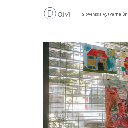
Slo­ven­ská Výtvar­ná Ún