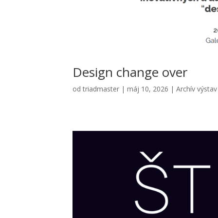
Design chan­ge over
od
triadmaster
|
máj 10, 2026
|
Archív výstav