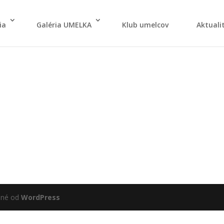
ia
Galé­ria UMELKA
Klub umel­cov
Aktu­ali­
ané od
WordPress