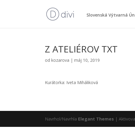
Slo­ven­ská Výtvar­ná Ún
Z ATELIÉROV TXT
od
kozarova
|
máj 10, 2019
Kurá­tor­ka: Ive­ta Mihá­li­ko­vá
Navrhol/Navrhla
Elegant Themes
| Aktivov