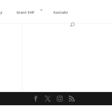
ty
Grant EHP
Kon­takt