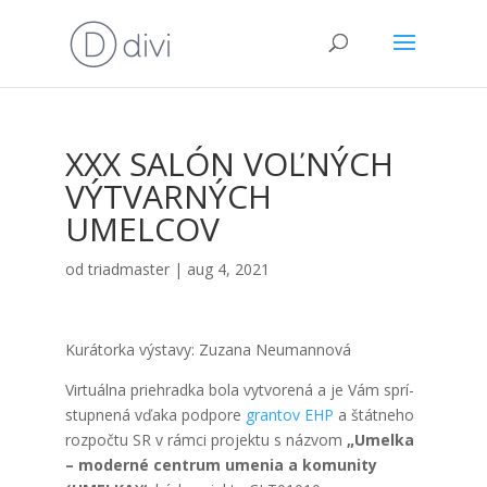
XXX SALÓN VOĽNÝCH
VÝTVARNÝCH
UMELCOV
od
triadmaster
|
aug 4, 2021
Kurá­tor­ka výsta­vy: Zuza­na Neuman­no­vá
Vir­tu­ál­na prieh­rad­ka bola vytvo­re­ná a je Vám sprí­
stup­ne­ná vďa­ka pod­po­re
gran­tov EHP
a štát­ne­ho
roz­poč­tu SR v rám­ci pro­jek­tu s náz­vom
„Umel­ka
– moder­né cen­trum ume­nia a komu­ni­ty