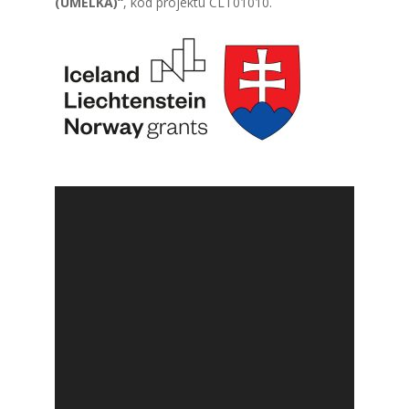
(UMELKA)“
,
kód pro­jek­tu CLT01010.