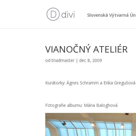
Slo­ven­ská Výtvar­ná Ún
VIANOČNÝ ATELIÉR
od
triadmaster
|
dec 8, 2009
Kurá­tor­ky: Ágnes Sch­ramm a Eri­ka Gre­gu­šo­vá
Foto­gra­fie albu­mu: Mária Balog­ho­vá