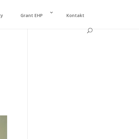
ty
Grant EHP
Kon­takt