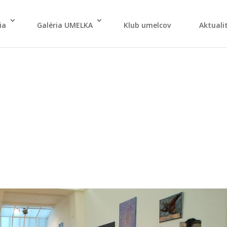
ia
Galé­ria UMELKA
Klub umel­cov
Aktu­ali­