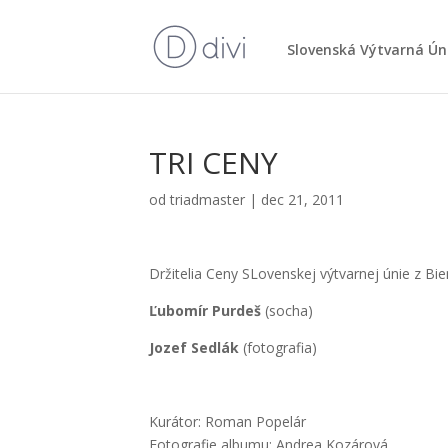
Slo­ven­ská Výtvar­ná Ún
TRI CENY
od
triadmaster
|
dec 21, 2011
Drži­te­lia Ceny SLo­ven­skej výtvar­nej únie z Bi
Ľubo­mír Pur­deš
(socha)
Jozef Sed­lák
(foto­gra­fia)
Kurá­tor: Roman Pope­lár
Foto­gra­fie albu­mu: Andrea Kozá­ro­vá