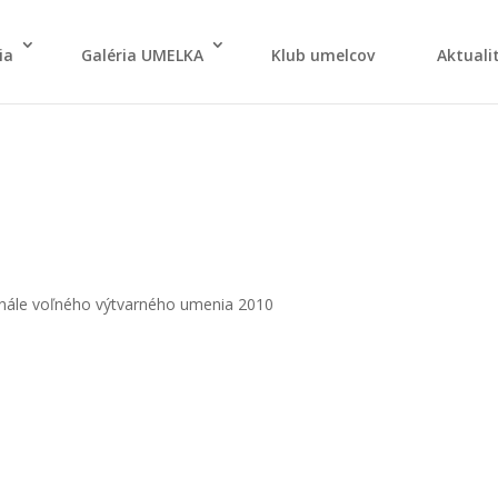
ia
Galé­ria UMELKA
Klub umel­cov
Aktu­ali­
e­ná­le voľ­né­ho výtvar­né­ho ume­nia 2010