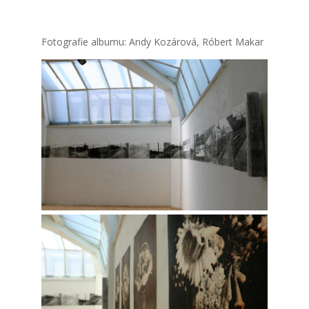
Foto­gra­fie albu­mu: Andy Kozá­ro­vá, Róbert Makar