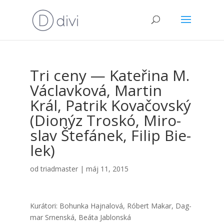
Tri ceny — Kate­ři­na M.
Vác­lav­ko­vá, Mar­tin
Král, Pat­rik Kova­čov­ský
(Dionýz Tros­kó, Miro­
slav Šte­fá­nek, Filip Bie­
lek)
od
triadmaster
|
máj 11, 2015
Kurá­to­ri: Bohun­ka Haj­na­lo­vá, Róbert Makar, Dag­
mar Srnen­ská, Beáta Jab­lon­ská