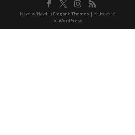
Navrhol/Navrhla
Elegant Themes
| Aktivované
od
WordPress