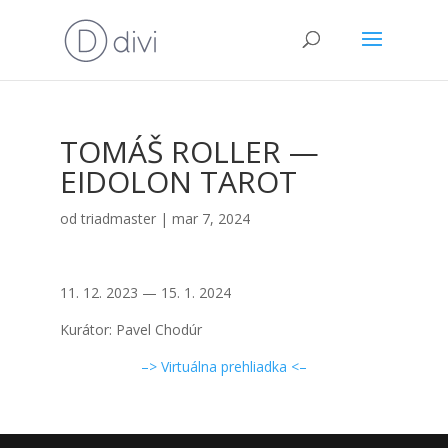
TOMÁŠ ROLLER —
EIDOLON TAROT
od
triadmaster
|
mar 7, 2024
11. 12. 2023 — 15. 1. 2024
Kurá­tor: Pavel Cho­dúr
–> Vir­tu­ál­na pre­hliad­ka <–