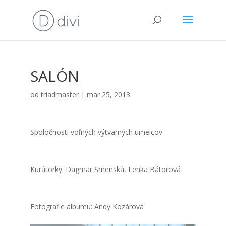
SALÓN
od
triadmaster
|
mar 25, 2013
Spo­loč­nos­ti voľ­ných výtvar­ných umel­cov
Kurá­tor­ky: Dag­mar Srnen­ská, Len­ka Báto­ro­vá
Foto­gra­fie albu­mu: Andy Kozá­ro­vá