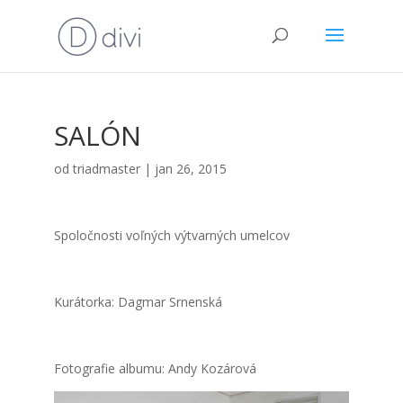
SALÓN
od
triadmaster
|
jan 26, 2015
Spo­loč­nos­ti voľ­ných výtvar­ných umel­cov
Kurá­tor­ka: Dag­mar Srnen­ská
Foto­gra­fie albu­mu: Andy Kozá­ro­vá