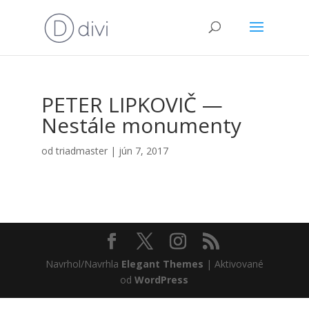
PETER LIPKOVIČ —
Nestá­le monu­men­ty
od
triadmaster
|
jún 7, 2017
Navrhol/Navrhla
Elegant Themes
| Aktivované
od
WordPress