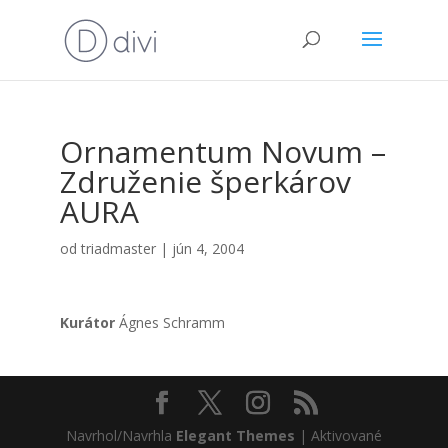
Orna­men­tum Novum –
Zdru­že­nie šper­ká­rov
AURA
od
triadmaster
|
jún 4, 2004
Kurá­tor
Ágnes Sch­ramm
Navrhol/Navrhla
Elegant Themes
| Aktivované