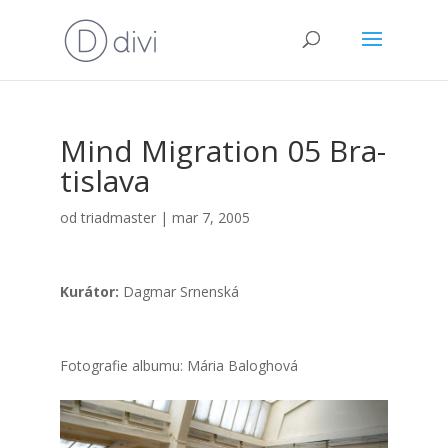
Mind Mig­ra­ti­on 05 Bra­
ti­sla­va
od
triadmaster
|
mar 7, 2005
Kurá­tor:
Dag­mar Srnen­ská
Foto­gra­fie albu­mu: Mária Balog­ho­vá