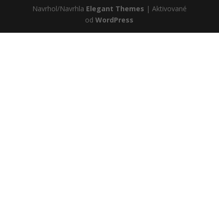
Navrhol/Navrhla
Elegant Themes
| Aktivované
od
WordPress