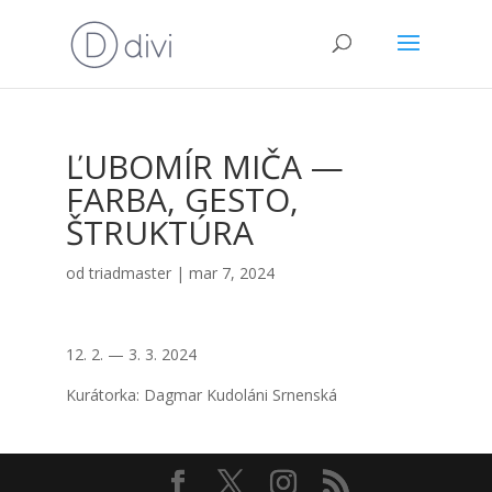
ĽUBOMÍR MIČA —
FARBA, GESTO,
ŠTRUKTÚRA
od
triadmaster
|
mar 7, 2024
12. 2. — 3. 3. 2024
Kurá­tor­ka: Dag­mar Kudo­lá­ni Srnen­ská