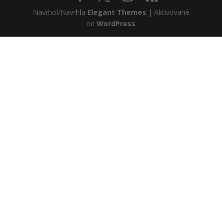
Navrhol/Navrhla
Elegant Themes
| Aktivované
od
WordPress