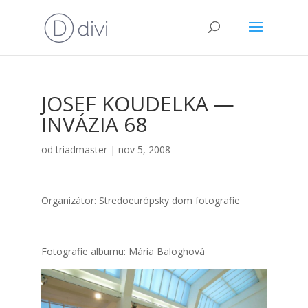
JOSEF KOUDELKA —
INVÁZIA 68
od
triadmaster
|
nov 5, 2008
Orga­ni­zá­tor: Stre­do­európ­sky dom foto­gra­fie
Foto­gra­fie albu­mu: Mária Balog­ho­vá