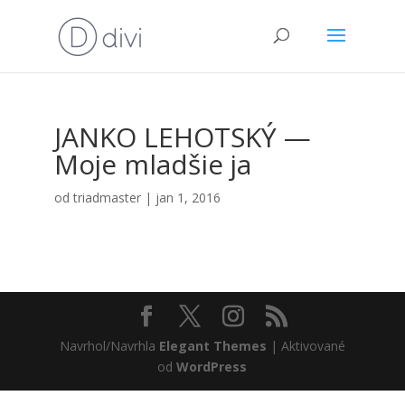
JANKO LEHOTSKÝ —
Moje mlad­šie ja
od
triadmaster
|
jan 1, 2016
Navrhol/Navrhla
Elegant Themes
| Aktivované
od
WordPress