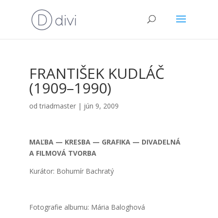
FRANTIŠEK KUDLÁČ
(1909–1990)
od
triadmaster
|
jún 9, 2009
MAĽBA — KRESBA — GRAFIKA — DIVADELNÁ
A FILMOVÁ TVORBA
Kurá­tor: Bohu­mír Bach­ra­tý
Foto­gra­fie albu­mu: Mária Balog­ho­vá