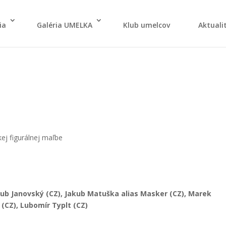
ia
Galé­ria UMELKA
Klub umel­cov
Aktu­ali­
ej figu­rál­nej maľ­be
akub Janov­ský (CZ), Jakub Matuš­ka alias Mas­ker (CZ), Marek
 (CZ), Lubo­mír Typlt (CZ)