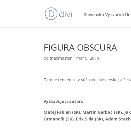
Slo­ven­ská Výtvar­ná Ún
FIGURA OBSCURA
od
triadmaster
|
mar 5, 2014
Tem­né ten­den­cie v súčas­nej slo­ven­skej a čes­k
Vysta­vu­jú­ci auto­ri:
Matej Fabian (SK), Mar­tin Ger­boc (SK), J
Orman­dík (SK), Erik Šil­le (SK), Adam Štech