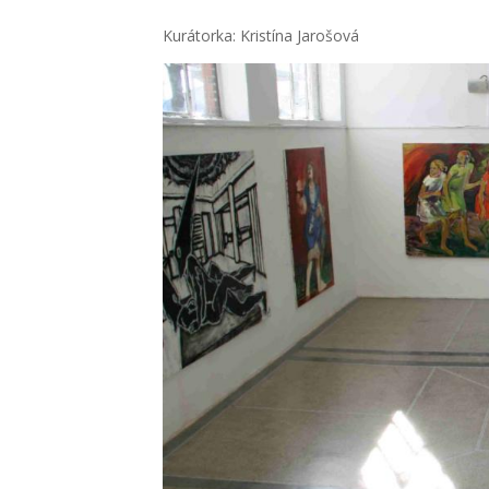
Kurá­tor­ka: Kris­tí­na Jaro­šo­vá