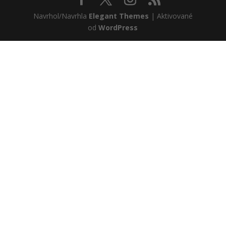
Navrhol/Navrhla
Elegant Themes
| Aktivované
od
WordPress