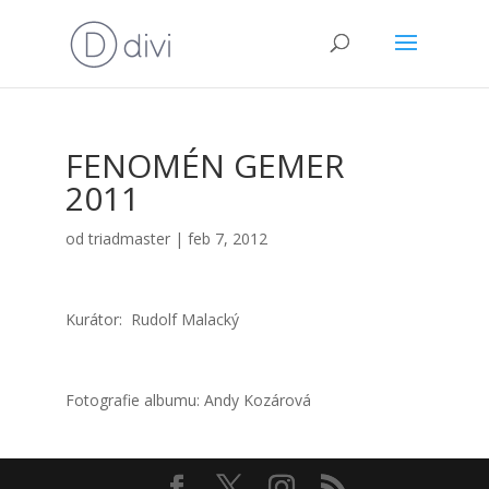
FENOMÉN GEMER
2011
od
triadmaster
|
feb 7, 2012
Kurá­tor: Rudolf Malac­ký
Foto­gra­fie albu­mu: Andy Kozá­ro­vá