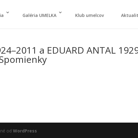
ia
Galé­ria UMELKA
Klub umel­cov
Aktu­ali­
924–2011 a EDUARD ANTAL 192
 Spo­mien­ky
ané od
WordPress