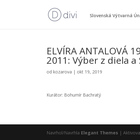
Slo­ven­ská Výtvar­ná Ún
ELVÍRA ANTALOVÁ 1
2011: Výber z die­la a
od
kozarova
|
okt 19, 2019
Kurá­tor: Bohu­mír Bach­ra­tý
Navrhol/Navrhla
Elegant Themes
| Aktivov