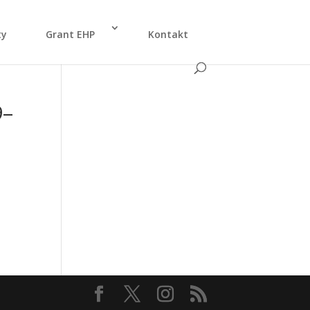
ty
Grant EHP
Kon­takt
9–