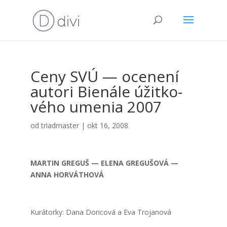
Ceny SVÚ — oce­ne­ní
auto­ri Bie­ná­le úžit­ko­
vé­ho ume­nia 2007
od
triadmaster
|
okt 16, 2008
MARTIN GREGUŠ — ELENA GREGUŠOVÁ —
ANNA HORVÁTHOVÁ
Kurá­tor­ky: Dana Dori­co­vá a Eva Tro­j­a­no­vá