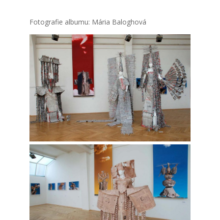
Foto­gra­fie albu­mu: Mária Balog­ho­vá