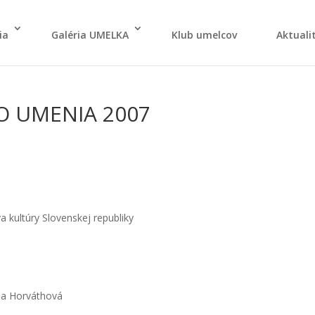
ia
Galé­ria UMELKA
Klub umel­cov
Aktu­ali­
O UMENIA 2007
 kul­tú­ry Slo­ven­skej repub­li­ky
na Hor­vát­ho­vá