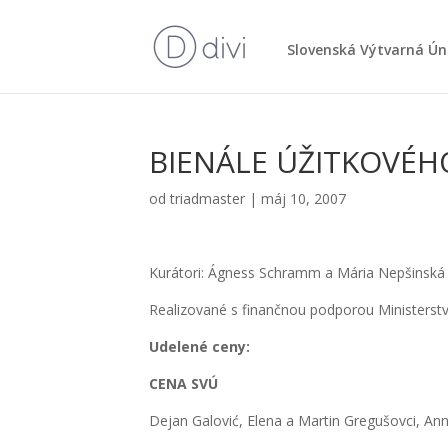
Slo­ven­ská Výtvar­ná Ún
BIENÁLE ÚŽITKOVÉH
od
triadmaster
|
máj 10, 2007
Kurá­to­ri: Ágness Sch­ramm a Mária Nepšin­ská
Rea­li­zo­va­né s finanč­nou pod­po­rou Minis­ter­stva
Ude­le­né ceny:
CENA SVÚ
Dejan Galo­vić, Ele­na a Mar­tin Gre­gu­šov­ci, An