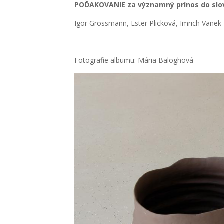
POĎAKOVANIE za význam­ný prí­nos do slo­ve
Igor Gross­mann, Ester Plic­ko­vá, Imrich Vanek
Foto­gra­fie albu­mu: Mária Balog­ho­vá