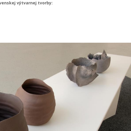
n­skej výtvar­nej tvor­by: