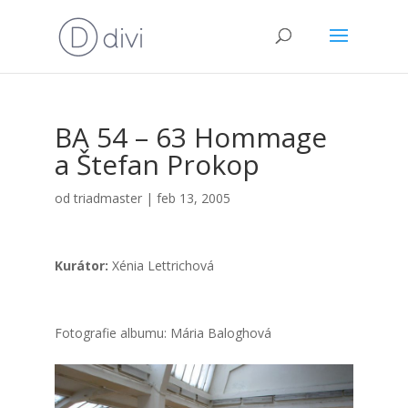
BA 54 – 63 Hom­ma­ge
a Šte­fan Pro­kop
od
triadmaster
|
feb 13, 2005
Kurá­tor:
Xénia Lett­ri­cho­vá
Foto­gra­fie albu­mu: Mária Balog­ho­vá