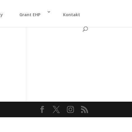
ty
Grant EHP
Kon­takt