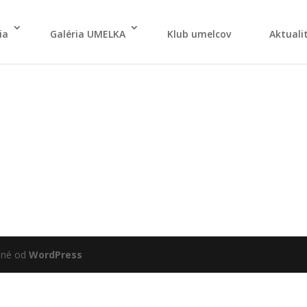
ia
Galé­ria UMELKA
Klub umel­cov
Aktu­ali­
ané od
WordPress