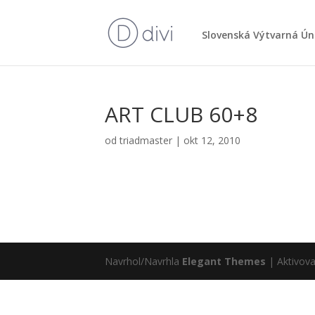
Slo­ven­ská Výtvar­ná Ún
ART CLUB 60+8
od
triadmaster
|
okt 12, 2010
Navrhol/Navrhla
Elegant Themes
| Aktivov