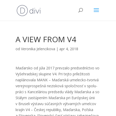
A VIEW FROM V4
od
Veronika Jelencikova
|
apr 4, 2018
Maďar­sko od júla 2017 pre­vza­lo pred­sed­níc­tvo vo
Vyšeh­rad­skej sku­pi­ne V4. Pri tej­to prí­le­ži­tos­ti
naplá­no­va­la MANK – Maďar­ská ume­lec­ko-tvo­ri­vá
verej­nop­ros­peš­ná nezis­ko­vá spo­loč­nosť v spo­lu­
prá­ci s Kan­ce­lá­ri­ou pred­se­du vlá­dy Maďar­ska a so
Stá­lym zastú­pe­ním Maďar­ska pri Európ­skej únii
v Bru­se­li výsta­vu súčas­ných výtvar­ných umel­cov
kra­jín V4 – Čes­kej repub­li­ky, Maďar­ska, Poľ­ska
a Slo­ven­ska. Slo­ven­skú časť výsta­vy zabez­pe­čo­va­