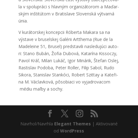
la v spo­lu­prá­ci s hlav­ným orga­ni­zá­to­rom a Maďar­
ským inšti­tú­tom v Bra­ti­sla­ve Slo­ven­ská výtvar­ná
únia.
V kurá­tor­skej kon­cep­cii Róber­ta Maka­ra sa na
výsta­ve v bru­sel­skej Galé­rii Artt­he­ma (Rue de la
Made­le­i­ne 51, Bru­sel) pred­sta­vi­li nasle­du­jú­ci auto­
ri: Sta­no Bubán, Žofia Dubo­vá, Kata­rí­na Kis­soc­zy,
Pavol Kráľ, Milan Lukáč, Igor Miná­rik, Šte­fan Oslej,
Ras­ti­slav Podo­ba, Peter Rol­ler, Filip Sabol, Rudo
Siko­ra, Sta­ni­slav Stan­kó­ci, Robert Szit­tay a Kate­ři­
na M. Vác­lav­ko­vá, pôso­bia­ci vo vyjad­ro­va­com
médiu maľ­by a sochy.
Navrhol/Navrhla
Elegant Themes
| Aktivované
od
WordPress