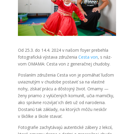
Od 25.3. do 14.4. 2024 v našom foy­er pre­beh­la
foto­gra­fic­ká výsta­va zdru­že­nia
Ces­ta von
, s náz­
vom OMAMA: Ces­ta von z gene­rač­nej chu­do­by.
Posla­ním zdru­že­nia Ces­ta von je pomá­hať ľuďom
uviaz­nu­tým v chu­do­be posta­viť sa na vlast­né
nohy, zís­kať prá­cu a dôs­toj­ný život. Oma­my —
ženy pria­mo z vylú­če­ných komu­nít, učia mamič­ky,
ako správ­ne roz­ví­jať ich deti už od naro­de­nia.
Dosta­nú tak zákla­dy, na kto­rých môžu neskôr
v škôl­ke a ško­le sta­vať.
Foto­gra­fie zachy­tá­va­jú auten­tic­ké zábe­ry z lek­cií,