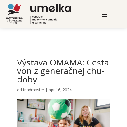
Výsta­va OMAMA: Ces­ta
von z gene­rač­nej chu­
do­by
od
triadmaster
|
apr 16, 2024