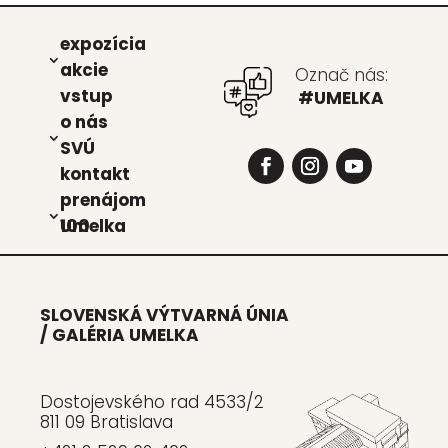
expo­zí­cia
akcie
Označ nás:
vstup
#UMELKA
o nás
SVÚ
kon­takt
pre­ná­jom
Umel­ka 100
SLOVENSKÁ VÝTVARNÁ ÚNIA
/ GALÉRIA UMELKA
Dostojevského rad 4533/2
811 09 Bratislava