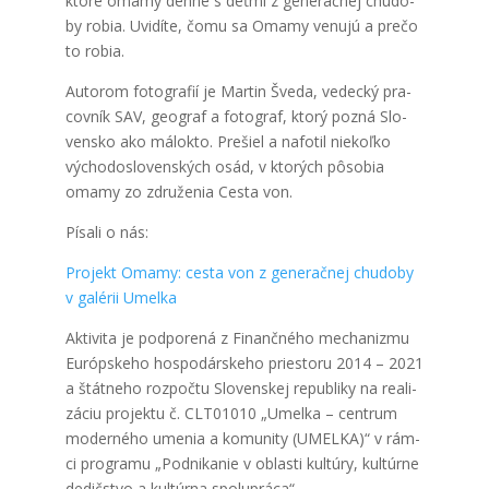
kto­ré oma­my den­ne s
deť­mi z gene­rač­nej chu­do­
by robia. Uvi­dí­te, čomu sa Oma­my venu­jú a pre­čo
to robia.
Auto­rom foto­gra­fií je Mar­tin Šve­da, vedec­ký pra­
cov­ník SAV, geo­graf a foto­graf, kto­rý pozná Slo­
ven­sko ako málo­kto. Pre­šiel a nafo­til nie­koľ­ko
výcho­do­slo­ven­ských osád, v kto­rých pôso­bia
oma­my zo zdru­že­nia Ces­ta von.
Písa­li o nás:
Pro­jekt Oma­my: ces­ta von z gene­rač­nej chu­do­by
v galé­rii Umel­ka
Akti­vi­ta je pod­po­re­ná z Finanč­né­ho mecha­niz­mu
Európ­ske­ho hos­po­dár­ske­ho pries­to­ru 2014 – 2021
a štát­ne­ho roz­poč­tu Slo­ven­skej repub­li­ky na rea­li­
zá­ciu pro­jek­tu č. CLT01010 „Umel­ka – cen­trum
moder­né­ho ume­nia a komu­ni­ty (UMELKA)“ v rám­
ci prog­ra­mu „Pod­ni­ka­nie v oblas­ti kul­tú­ry, kul­túr­ne
dedič­stvo a kul­túr­na spo­lu­prá­ca“