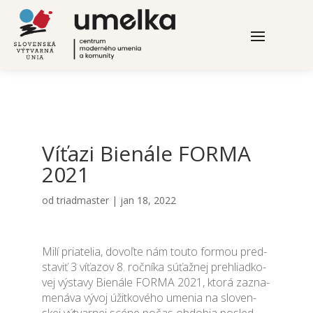
Víťa­zi Bie­ná­le FORMA
2021
od
triadmaster
|
jan 18, 2022
Milí pria­te­lia, dovoľ­te nám tou­to for­mou pred­
sta­viť 3 víťa­zov 8. roč­ní­ka súťaž­nej pre­hliad­ko­
vej výsta­vy Bie­ná­le FORMA 2021, kto­rá zazna­
me­ná­va vývoj úžit­ko­vé­ho ume­nia na slo­ven­