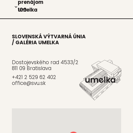
pre­ná­jom
Umel­ka 100
SLOVENSKÁ VÝTVARNÁ ÚNIA
/ GALÉRIA UMELKA
Dostojevského rad 4533/2
811 09 Bratislava
+421 2 529 62 402
office@svu.sk