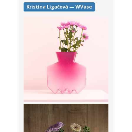
Kris­tí­na Liga­čo­vá — WVa­se