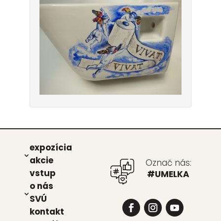
expo­zí­cia
akcie
Označ nás:
vstup
#UMELKA
o nás
SVÚ
kon­takt