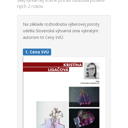
skej výtvar­nej scé­ne počas obdo­bia posled­
ných 2 rokov.
Na zákla­de roz­hod­nu­tia výbe­ro­vej poro­ty
ude­li­la Slo­ven­ská výtvar­ná únia vybra­tým
auto­rom tri Ceny SVÚ:
1. Cena SVÚ