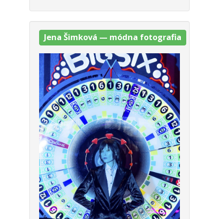
Jena Šim­ko­vá — mód­na foto­gra­fia