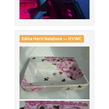
Edi­ta Hertl Balá­žo­vá — U1/WC