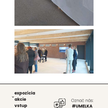
expo­zí­cia
akcie
Označ nás:
vstup
#UMELKA