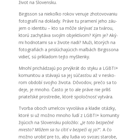
život na Slo­ven­sku.
Bir­gis­son sa nie­koľ­ko rokov venu­je zho­to­vo­va­niu
foto­gra­fií na dokla­dy. Prá­ve tu pra­me­ní jeho záu­
jem o iden­ti­tu – kto sa môže skrý­vať za tvá­rou,
kto­rú zachy­tá­va svo­jím objek­tí­vom? Kým je? Aký­
mi hod­no­ta­mi sa v živo­te ria­di? Muži, kto­rých na
foto­gra­fiách a pri­slú­cha­jú­cich maľ­bách Bir­gis­so­na
vidieť, sú prí­kla­dom tej­to myš­lien­ky.
Mno­hí pri­chá­dza­jú po prvý­krát do sty­ku a LGBTI+
komu­ni­tou a stá­va­jú sa jej súčas­ťou až v nesko­
rom obdo­bí svoj­ho živo­ta. Dôvo­dov, pre­čo sa to
deje, je mno­ho. Čas­to je to ale prá­ve nie prí­liš
pria­teľ­ské pro­stre­die, kto­ré spo­loč­nosť vytvá­ra.
Tvor­ba oboch umel­cov vyvo­lá­va a kla­die otáz­ky,
kto­ré si už mož­no mno­ho ľudí z LGBTI+ komu­ni­ty
žijú­cich na Slo­ven­sku polo­ži­lo: „
Je toto bez­peč­né
mies­to? Môžem sa tu cítiť v bez­pe­čí aj ja?“.
A čo
mož­no uro­biť pre to, aby ľudia vo svo­jej sta­ro­be,