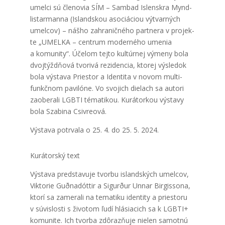
umel­ci sú čle­no­via SÍM – Sam­bad Islen­skra Mynd­
lis­tar­man­na (Island­skou aso­ciá­ci­ou výtvar­ných
umel­cov) – náš­ho zahra­nič­né­ho par­tne­ra v pro­jek­
te „UMELKA – cen­trum moder­né­ho ume­nia
a komu­ni­ty“. Úče­lom tej­to kul­túr­nej výme­ny bola
dvoj­týž­dňo­vá tvo­ri­vá rezi­den­cia, kto­rej výsle­dok
bola výsta­va Pries­tor a Iden­ti­ta v novom mul­ti­
funkč­nom pavi­ló­ne. Vo svo­jich die­lach sa auto­ri
zaobe­ra­li LGBTI téma­ti­kou. Kurá­tor­kou výsta­vy
bola Sza­bi­na Csiv­re­ová.
Výsta­va potrva­la o 25. 4. do 25. 5. 2024.
Kurá­tor­ský text
Výsta­va pred­sta­vu­je tvor­bu island­ských umel­cov,
Vik­to­rie Guðna­dót­tir a Sigu­rður Unnar Bir­gis­so­na,
kto­rí sa zame­ra­li na tema­ti­ku iden­ti­ty a pries­to­ru
v súvis­los­ti s živo­tom ľudí hlá­sia­cich sa k LGBTI+
komu­ni­te. Ich tvor­ba zdô­raz­ňu­je nie­len samot­nú