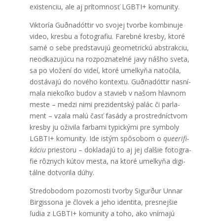
exis­ten­ciu, ale aj prí­tom­nosť LGBTI+ komu­ni­ty.
Vik­to­ría Guðna­dót­tir vo svo­jej tvor­be kom­bi­nu­je
video, kres­bu a foto­gra­fiu. Fareb­né kres­by, kto­ré
samé o sebe pred­sta­vu­jú geomet­ric­kú abs­trak­ciu,
neod­ka­zu­jú­cu na roz­poz­na­tel­né javy náš­ho sve­ta,
sa po vlo­že­ní do videí, kto­ré umel­ky­ňa nato­či­la,
dostá­va­jú do nové­ho kon­tex­tu. Guðna­dót­tir nasní­
ma­la nie­koľ­ko budov a sta­vieb v našom hlav­nom
mes­te – medzi nimi pre­zi­dent­ský palác či par­la­
ment – vza­la malú časť fasá­dy a pro­stred­níc­tvom
kres­by ju oži­vi­la far­ba­mi typic­ký­mi pre sym­bo­ly
LGBTI+ komu­ni­ty. Ide istým spô­so­bom o
que­e­ri­fi­
ká­ciu
pries­to­ru – dokla­da­jú to aj jej ďal­šie foto­gra­
fie rôz­nych kútov mes­ta, na kto­ré umel­ky­ňa digi­
tál­ne dotvo­ri­la dúhy.
Stre­do­bo­dom pozor­nos­ti tvor­by Sigu­rður Unnar
Bir­gis­so­na je člo­vek a jeho iden­ti­ta, pres­nej­šie
ľudia z LGBTI+ komu­ni­ty a toho, ako vní­ma­jú