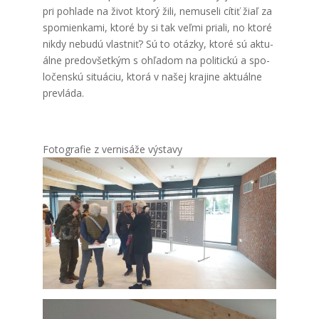
pri pohla­de na život kto­rý žili, nemu­se­li cítiť žiaľ za
spo­mien­ka­mi, kto­ré by si tak veľ­mi pria­li, no kto­ré
nikdy nebu­dú vlast­niť? Sú to otáz­ky, kto­ré sú aktu­
ál­ne pre­dov­šet­kým s ohľa­dom na poli­tic­kú a spo­
lo­čen­skú situ­áciu, kto­rá v našej kra­ji­ne aktu­ál­ne
pre­vlá­da.
Foto­gra­fie z ver­ni­sá­že výsta­vy