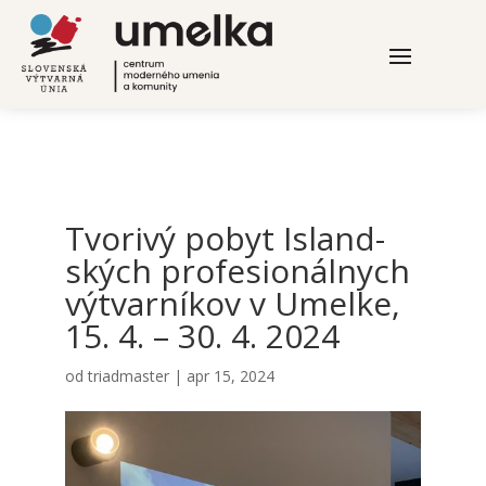
Tvo­ri­vý pobyt Island­
ských pro­fe­si­onál­nych
výtvar­ní­kov v Umel­ke,
15. 4. – 30. 4. 2024
od
triadmaster
|
apr 15, 2024