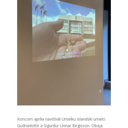
Kon­com aprí­la nav­ští­vi­li Umel­ku island­skí umel­ci
Gud­na­dot­tir a Sigur­dur Unnar Bir­gis­son. Oba­ja