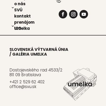
o nás
SVÚ
kon­takt
pre­ná­jom
Umel­ka 100
SLOVENSKÁ VÝTVARNÁ ÚNIA
/ GALÉRIA UMELKA
Dostojevského rad 4533/2
811 09 Bratislava
+421 2 529 62 402
office@svu.sk