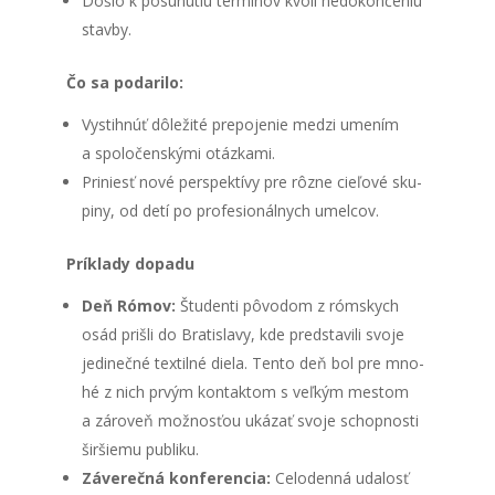
Doš­lo k posu­nu­tiu ter­mí­nov kvô­li nedo­kon­če­niu
stav­by.
Čo sa poda­ri­lo:
Vysti­hnúť dôle­ži­té pre­po­je­nie medzi ume­ním
a spo­lo­čen­ský­mi otáz­ka­mi.
Pri­niesť nové per­spek­tí­vy pre rôz­ne cie­ľo­vé sku­
pi­ny, od detí po pro­fe­si­onál­nych umel­cov.
Prí­kla­dy dopa­du
Deň Rómov:
Štu­den­ti pôvo­dom z róm­skych
osád priš­li do Bra­ti­sla­vy, kde pred­sta­vi­li svo­je
jedi­neč­né tex­til­né die­la. Ten­to deň bol pre mno­
hé z nich prvým kon­tak­tom s veľ­kým mes­tom
a záro­veň mož­nos­ťou uká­zať svo­je schop­nos­ti
šir­šie­mu pub­li­ku.
Záve­reč­ná kon­fe­ren­cia:
Celo­den­ná uda­losť