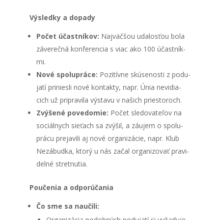
Výsled­ky a dopa­dy
Počet účast­ní­kov:
Naj­väč­šou uda­los­ťou bola
záve­reč­ná kon­fe­ren­cia s viac ako 100 účast­ník­
mi.
Nové spo­lu­prá­ce:
Pozi­tív­ne skú­se­nos­ti z podu­
ja­tí pri­nies­li nové kon­tak­ty, napr. Únia nevi­dia­
cich už pri­pra­vi­la výsta­vu v našich pries­to­roch.
Zvý­še­né pove­do­mie:
Počet sle­do­va­te­ľov na
sociál­nych sie­ťach sa zvý­šil, a záu­jem o spo­lu­
prá­cu pre­ja­vi­li aj nové orga­ni­zá­cie, napr. Klub
Nezá­bud­ka, kto­rý u nás začal orga­ni­zo­vať pra­vi­
del­né stret­nu­tia.
Pou­če­nia a odpo­rú­ča­nia
Čo sme sa nauči­li:
Orga­ni­zá­cia podob­ných podu­ja­tí si vyža­du­je