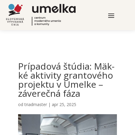
Prí­pa­do­vá štú­dia: Mäk­
ké akti­vi­ty gran­to­vé­ho
pro­jek­tu v Umel­ke –
záve­reč­ná fáza
od
triadmaster
|
apr 25, 2025