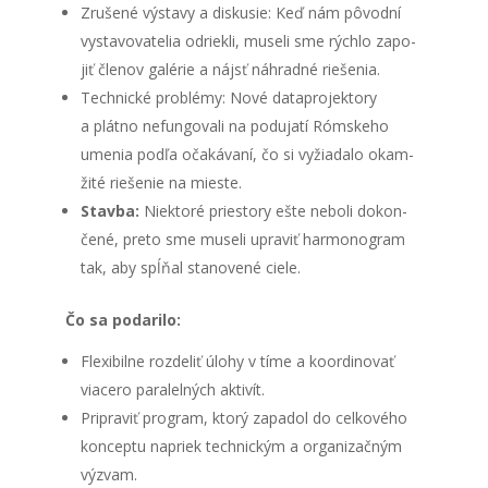
Zru­še­né výsta­vy a dis­ku­sie: Keď nám pôvod­ní
vysta­vo­va­te­lia odriek­li, muse­li sme rých­lo zapo­
jiť čle­nov galé­rie a nájsť náh­rad­né rie­še­nia.
Tech­nic­ké prob­lé­my: Nové datap­ro­jek­to­ry
a plát­no nefun­go­va­li na podu­ja­tí Róm­ske­ho
ume­nia pod­ľa oča­ká­va­ní, čo si vyžia­da­lo okam­
ži­té rie­še­nie na mies­te.
Stav­ba:
Nie­kto­ré pries­to­ry ešte nebo­li dokon­
če­né, pre­to sme muse­li upra­viť har­mo­no­gram
tak, aby spĺňal sta­no­ve­né cie­le.
Čo sa poda­ri­lo:
Fle­xi­bil­ne roz­de­liť úlo­hy v tíme a koor­di­no­vať
via­ce­ro para­lel­ných akti­vít.
Pri­pra­viť prog­ram, kto­rý zapa­dol do cel­ko­vé­ho
kon­cep­tu napriek tech­nic­kým a orga­ni­zač­ným
výzvam.