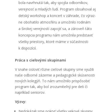
bola navr­hnu­tá tak, aby spo­ji­la odbor­ní­kov,
verej­nosť a mla­dých ľudí. Prog­ram obsa­ho­val aj
det­ský works­hop a kon­cert v záh­ra­de, čo výraz­
ne obo­ha­ti­lo atmo­sfé­ru a umož­ni­lo rodi­nám
a širo­kej verej­nos­ti zapo­jiť sa, a záro­veň táto
kon­cep­cia prog­ra­mu nám umož­ni­la pred­sta­viť
všet­ky pries­to­ry, kto­ré máme v súčast­nos­ti
k dis­po­zí­cií.
Prá­ca s cie­ľo­vý­mi sku­pi­na­mi
V sna­he oslo­viť rôz­ne cie­ľo­vé sku­pi­ny sme využi­li
naše odbor­né záze­mie a peda­go­gic­ké skú­se­nos­ti
nových kole­gýň. To nám umož­ni­lo pris­pô­so­biť
prog­ram tak, aby bol zro­zu­mi­teľ­ný pre deti či
naprí­klad seni­orov.
Výzvy:
Nedo­ká­za­li sme pokryť všet­ky veko­vé sku­pi­ny