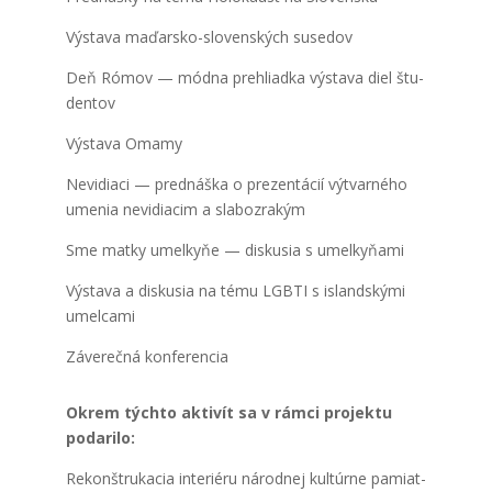
Výsta­va maďar­sko-slo­ven­ských suse­dov
Deň Rómov — mód­na pre­hliad­ka výsta­va diel štu­
den­tov
Výsta­va Oma­my
Nevi­dia­ci — pred­náš­ka o pre­zen­tá­cií výtvar­né­ho
ume­nia nevi­dia­cim a sla­bo­zra­kým
Sme mat­ky umel­ky­ňe — dis­ku­sia s umel­ky­ňa­mi
Výsta­va a dis­ku­sia na tému LGBTI s island­ský­mi
umel­ca­mi
Záve­reč­ná kon­fe­ren­cia
Okrem tých­to akti­vít sa v rám­ci pro­jek­tu
poda­ri­lo:
Rekon­štru­ka­cia inte­ri­é­ru národ­nej kul­túr­ne pamiat­