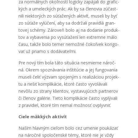
za nor­mál­nych okoľ­nos­tí logic­ky zapá­ja­li do gra­fic­
kých a ume­lec­kých prác. Ak by sa čle­no­via zúčast­
ni­li nie­kto­rých zo súťa­že­ných akti­vít, muse­li by byť
zo súťa­že vylú­če­ní, aby sa dodr­ža­li pra­vid­lá gran­
to­vej sché­my. Záro­veň bolo aj na doda­nie pro­duk­
tov a vyba­ve­nia po vysú­ťa­že­ní len extrem­ne málo
času, tak­že bolo temer nemož­né čokoľ­vek kori­go­
vať už pria­mo s dodá­va­teľ­mi.
Pre nový tím bola táto situ­ácia nesmier­ne nároč­
ná. Okrem spoz­ná­va­nia inšti­tú­cie a jej fun­go­va­nia
muse­li čeliť výzvam spo­je­ným s rea­li­zá­ci­ou pro­jek­
tu a rie­šiť kom­pli­ká­cie, kto­ré čas­to vyvo­lá­va­li
nevô­ľu zo stra­ny kli­en­tov, vysta­vu­jú­cich par­tne­rov
či čle­nov galé­rie. Tie­to kom­pli­ká­cie čas­to vyplý­va­li
z pra­vi­diel, kto­ré tím nemal mož­nosť ovplyv­niť.
Cie­le mäk­kých akti­vít
Naším hlav­ným cie­ľom bolo cez ume­nie pou­ká­zať
na nároč­né spo­lo­čen­ské témy, kto­ré nie je vždy