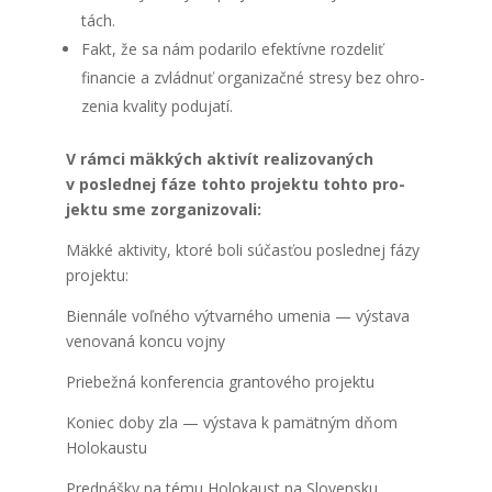
tách.
Fakt, že sa nám poda­ri­lo efek­tív­ne roz­de­liť
finan­cie a zvlád­nuť orga­ni­zač­né stre­sy bez ohro­
ze­nia kva­li­ty podu­ja­tí.
V rám­ci mäk­kých akti­vít rea­li­zo­va­ných
v posled­nej fáze toh­to pro­jek­tu toh­to pro­
jek­tu sme zor­ga­ni­zo­va­li:
Mäk­ké akti­vi­ty, kto­ré boli súčas­ťou posled­nej fázy
pro­jek­tu:
Bien­ná­le voľ­né­ho výtvar­né­ho ume­nia — výsta­va
veno­va­ná kon­cu voj­ny
Prie­bež­ná kon­fe­ren­cia gran­to­vé­ho pro­jek­tu
Koniec doby zla — výsta­va k pamät­ným dňom
Holo­kaus­tu
Pred­náš­ky na tému Holo­kaust na Slo­ven­sku