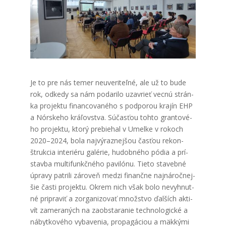
Je to pre nás temer neuve­ri­teľ­né, ale už to bude
rok, odke­dy sa nám poda­ri­lo uzav­rieť vec­nú strán­
ka pro­jek­tu finan­co­va­né­ho s pod­po­rou kra­jín EHP
a Nór­ske­ho krá­ľov­stva. Súčas­ťou toh­to gran­to­vé­
ho pro­jek­tu, kto­rý pre­bie­hal v Umel­ke v rokoch
2020–2024, bola naj­vý­raz­nej­šou čas­ťou rekon­
štruk­cia inte­ri­é­ru galé­rie, hudob­né­ho pódia a prí­
stav­ba mul­ti­funkč­né­ho pavi­ló­nu. Tie­to sta­veb­né
úpra­vy pat­ri­li záro­veň medzi finanč­ne naj­ná­roč­nej­
šie čas­ti pro­jek­tu. Okrem nich však bolo nevy­hnut­
né pri­pra­viť a zor­ga­ni­zo­vať množ­stvo ďal­ších akti­
vít zame­ra­ných na zaob­sta­ra­nie tech­no­lo­gic­ké a
nábyt­ko­vé­ho vyba­ve­nia, pro­pa­gá­ci­ou a mäk­ký­mi