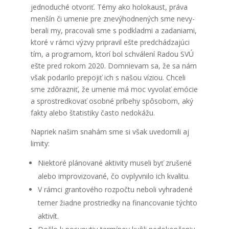
jed­no­du­ché otvo­riť. Témy ako holo­kaust, prá­va
men­šín či ume­nie pre zne­vý­hod­ne­ných sme nevy­
be­ra­li my, pra­co­va­li sme s pod­klad­mi a zada­nia­mi,
kto­ré v rám­ci výzvy pri­pra­vil ešte pred­chá­dza­jú­ci
tím, a prog­ra­mom, kto­rí bol schvá­le­ní Radou SVÚ
ešte pred rokom 2020. Dom­nie­vam sa, že sa nám
však poda­ri­lo pre­po­jiť ich s našou vízi­ou. Chce­li
sme zdô­raz­niť, že ume­nie má moc vyvo­lať emó­cie
a spro­stred­ko­vať osob­né prí­be­hy spô­so­bom, aký
fak­ty ale­bo šta­tis­ti­ky čas­to nedo­ká­žu.
Napriek našim sna­hám sme si však uve­do­mi­li aj
limi­ty:
Nie­kto­ré plá­no­va­né akti­vi­ty muse­li byť zru­še­né
ale­bo impro­vi­zo­va­né, čo ovplyv­ni­lo ich kva­li­tu.
V rám­ci gran­to­vé­ho roz­poč­tu nebo­li vyhra­de­né
temer žiad­ne pros­tried­ky na finan­co­va­nie tých­to
akti­vít.