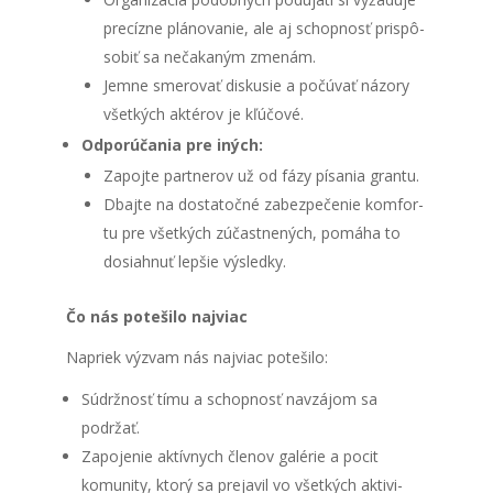
pre­cíz­ne plá­no­va­nie, ale aj schop­nosť pris­pô­
so­biť sa neča­ka­ným zme­nám.
Jem­ne sme­ro­vať dis­ku­sie a počú­vať názo­ry
všet­kých akté­rov je kľú­čo­vé.
Odpo­rú­ča­nia pre iných:
Zapoj­te par­tne­rov už od fázy písa­nia gran­tu.
Dbaj­te na dosta­toč­né zabez­pe­če­nie kom­for­
tu pre všet­kých zúčast­ne­ných, pomá­ha to
dosiah­nuť lep­šie výsled­ky.
Čo nás pote­ši­lo naj­viac
Napriek výzvam nás naj­viac pote­ši­lo:
Súdr­ž­nosť tímu a schop­nosť navzá­jom sa
podržať.
Zapo­je­nie aktív­nych čle­nov galé­rie a pocit
komu­ni­ty, kto­rý sa pre­ja­vil vo všet­kých akti­vi­