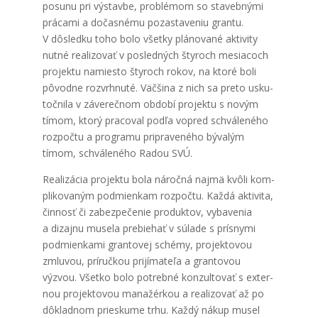
posu­nu pri výstav­be, prob­lé­mom so sta­veb­ný­mi
prá­ca­mi a dočas­né­mu poza­sta­ve­niu gran­tu.
V dôsled­ku toho bolo všet­ky plá­no­va­né akti­vi­ty
nut­né rea­li­zo­vať v posled­ných šty­roch mesia­coch
pro­jek­tu namies­to šty­roch rokov, na kto­ré boli
pôvod­ne roz­vr­hnu­té. Väč­ši­na z nich sa pre­to usku­
toč­ni­la v záve­reč­nom obdo­bí pro­jek­tu s novým
tímom, kto­rý pra­co­val pod­ľa vopred schvá­le­né­ho
roz­poč­tu a prog­ra­mu pri­pra­ve­né­ho býva­lým
tímom, schvá­le­né­ho Radou SVÚ.
Rea­li­zá­cia pro­jek­tu bola nároč­ná naj­mä kvô­li kom­
pli­ko­va­ným pod­mien­kam roz­poč­tu. Kaž­dá akti­vi­ta,
čin­nosť či zabez­pe­če­nie pro­duk­tov, vyba­ve­nia
a dizaj­nu muse­la pre­bie­hať v súla­de s prí­sny­mi
pod­mien­ka­mi gran­to­vej sché­my, pro­jek­to­vou
zmlu­vou, prí­ruč­kou pri­jí­ma­te­ľa a gran­to­vou
výzvou. Všet­ko bolo potreb­né kon­zul­to­vať s exter­
nou pro­jek­to­vou mana­žér­kou a rea­li­zo­vať až po
dôklad­nom pries­ku­me trhu. Kaž­dý nákup musel