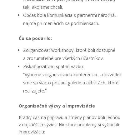
tak, ako sme chce­li.
Občas bola komu­ni­ká­cia s par­tner­mi nároč­ná,
naj­mä pri menia­cich sa pod­mien­kach.
Čo sa poda­ri­lo:
Zor­ga­ni­zo­vať works­ho­py, kto­ré boli dostup­né
a zro­zu­mi­teľ­né pre všet­kých účast­ní­kov.
Zís­kať pozi­tív­nu spät­nú väz­bu:
“Výbor­ne zor­ga­ni­zo­va­ná kon­fe­ren­cia – dozve­de­li
sme sa viac o posla­ní galé­rie a akti­vi­tách, kto­ré
rea­li­zu­je­te.”
Orga­ni­zač­né výzvy a impro­vi­zá­cie
Krát­ky čas na príp­ra­vu a zme­ny plá­nov boli jed­nou
z naj­väč­ších výziev. Nie­kto­ré prob­lé­my si vyžia­da­li
impro­vi­zá­ciu: