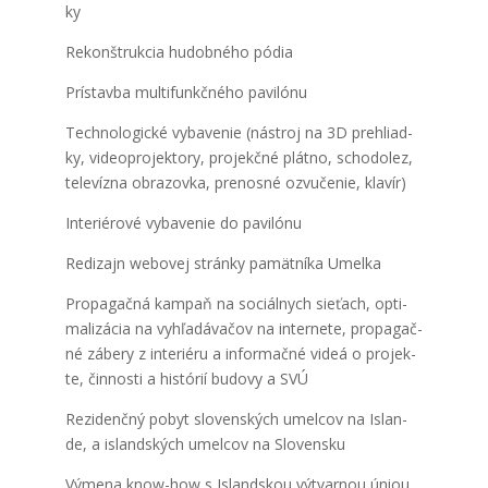
ky
Rekon­štruk­cia hudob­né­ho pódia
Prí­stav­ba mul­ti­funkč­né­ho pavi­ló­nu
Tech­no­lo­gic­ké vyba­ve­nie (nástroj na 3D pre­hliad­
ky, video­p­ro­jek­to­ry, pro­jekč­né plát­no, scho­do­lez,
tele­víz­na obra­zov­ka, pre­nos­né ozvu­če­nie, kla­vír)
Inte­ri­é­ro­vé vyba­ve­nie do pavi­ló­nu
Redi­zajn webo­vej strán­ky pamät­ní­ka Umel­ka
Pro­pa­gač­ná kam­paň na sociál­nych sie­ťach, opti­
ma­li­zá­cia na vyhľa­dá­va­čov na inter­ne­te, pro­pa­gač­
né zábe­ry z inte­ri­é­ru a infor­mač­né videá o pro­jek­
te, čin­nos­ti a his­tó­rií budo­vy a SVÚ
Rezi­denč­ný pobyt slo­ven­ských umel­cov na Islan­
de, a island­ských umel­cov na Slo­ven­sku
Výme­na know-how s Island­skou výtvar­nou úni­ou