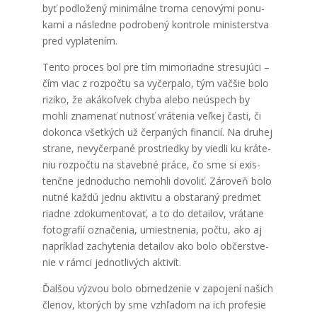
byť pod­lo­že­ný mini­mál­ne tro­ma ceno­vý­mi ponu­
ka­mi a násled­ne pod­ro­be­ný kon­tro­le minis­ter­stva
pred vypla­te­ním.
Ten­to pro­ces bol pre tím mimo­riad­ne stre­su­jú­ci –
čím viac z roz­poč­tu sa vyčer­pa­lo, tým väč­šie bolo
rizi­ko, že aká­koľ­vek chy­ba ale­bo neús­pech by
moh­li zna­me­nať nut­nosť vrá­te­nia veľ­kej čas­ti, či
dokon­ca všet­kých už čer­pa­ných finan­cií. Na dru­hej
stra­ne, nevy­čer­pa­né pros­tried­ky by vied­li ku krá­te­
niu roz­poč­tu na sta­veb­né prá­ce, čo sme si exis­
tenč­ne jed­no­du­cho nemoh­li dovo­liť. Záro­veň bolo
nut­né kaž­dú jed­nu akti­vi­tu a obsta­ra­ný pred­met
riad­ne zdo­ku­men­to­vať, a to do detai­lov, vrá­ta­ne
foto­gra­fií ozna­če­nia, umiest­ne­nia, počtu, ako aj
naprí­klad zachy­te­nia detai­lov ako bolo občerstve­
nie v rám­ci jed­not­li­vých akti­vít.
Ďal­šou výzvou bolo obme­dze­nie v zapo­je­ní našich
čle­nov, kto­rých by sme vzhľa­dom na ich pro­fe­sie