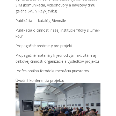
SÍM (komu­ni­ká­cia, video­ho­vo­ry a náv­šte­vy tímu
galé­rie SVÚ v Reyk­ja­ví­ku)
Pub­li­ká­cia — kata­lóg Bien­ná­le
Pub­li­ká­cia o čin­nos­ti našej inšti­tú­cie “Roky s Umel­
kou”
Pro­pa­gač­né pred­me­ty pre pro­jekt
Pro­pa­gač­né mate­riá­ly k jed­not­li­vým akti­vi­tám aj
cel­ko­vej čin­nos­ti orga­ni­zá­cie a výsled­kov pro­jek­tu
Pro­fe­si­onál­na foto­do­ku­men­tá­cia pries­to­rov
Úvod­ná kon­fe­ren­cia pro­jek­tu