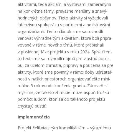
akti­vi­ta­mi, teda akci­ami a výsta­va­mi zame­ra­ný­mi
na kon­krét­ne témy, pre­važ­ne men­ši­ny a zne­vý­
hod­ne­ných obča­nov. Tie­to akti­vi­ty si vyža­do­va­li
inten­zív­nu spo­lu­prá­cu s par­tner­mi a nezis­ko­vý­mi
orga­ni­zá­cia­mi. Ten­to člá­nok sme sa roz­hod­li
veno­vať výhrad­ne tým akti­vi­tám, kto­ré boli pri­pra­
vo­va­né v rám­ci nové­ho tímu, kto­ré pre­bie­ha­li
v posled­nej fáze pro­jek­tu v roku 2024. Spí­sať ten­
to text sme sa roz­hod­li naj­mä pre vlast­nú potre­
bu, za úče­lom zhr­nu­tia, príp­ra­vy a pou­če­nia sa pre
akti­vi­ty, kto­ré sme povin­ný v rám­ci doby udr­ža­teľ­
nos­ti v našich pries­to­roch orga­ni­zo­vať ešte mini­
mál­ne 5 rokov od skon­če­nia gran­tu. Záro­veň si
mys­lí­me, že také­to zhr­nu­tie môže aspoň troš­ku
pomôcť ľuďom, kto­rí sa do také­ho­to pro­jek­tu
chys­ta­jú pus­tiť.
Imple­men­tá­cia
Pro­jekt čelil via­ce­rým kom­pli­ká­ciám – výraz­né­mu