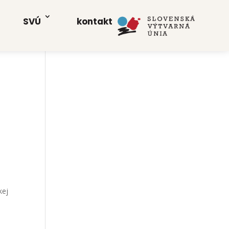
SVÚ
kon­takt
kej