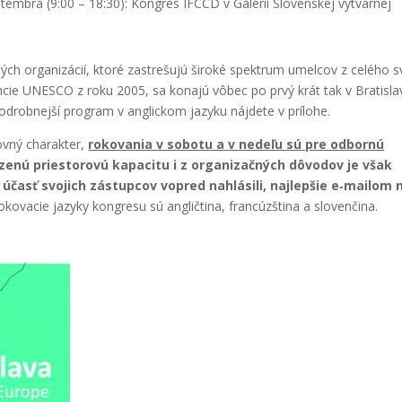
tem­bra (9:00 – 18:30): Kon­gres IFCCD v Galé­rii Slo­ven­skej výtvar­nej
ných orga­ni­zá­cií, kto­ré zastre­šu­jú širo­ké spek­trum umel­cov z celé­ho 
en­cie UNESCO z roku 2005, sa kona­jú vôbec po prvý krát tak v Bra­ti­sla­
d­rob­nej­ší prog­ram v anglic­kom jazy­ku náj­de­te v prí­lo­he.
­ný cha­rak­ter,
roko­va­nia v sobo­tu a v nede­ľu sú pre odbor­nú
nú pries­to­ro­vú kapa­ci­tu i z orga­ni­zač­ných dôvo­dov je však
časť svo­jich zástup­cov vopred nahlá­si­li, naj­lep­šie e‑mailom 
ko­va­cie jazy­ky kon­gre­su sú anglič­ti­na, fran­cúz­šti­na a slo­ven­či­na.