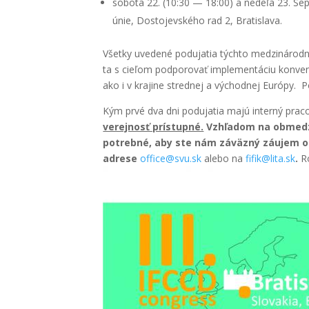
sobo­ta 22. (10:30 — 18:00) a nede­ľa 23. Sep­
únie, Dosto­jev­ské­ho rad 2, Bra­ti­sla­va.
Všet­ky uve­de­né podu­ja­tia tých­to medzi­ná­rod­
ta s cie­ľom pod­po­ro­vať imple­men­tá­ciu kon­v
ako i v kra­ji­ne stred­nej a východ­nej Euró­py. Po
Kým prvé dva dni podu­ja­tia majú inter­ný pra­cov
verej­nosť prí­stup­né.
Vzhľa­dom na obme­dze­
potreb­né, aby ste nám záväz­ný záu­jem o ú
adre­se
office@svu.sk
ale­bo na
fifik@lita.sk
.
Ro