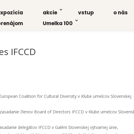
xpo­zí­cia
akcie
vstup
o nás
re­ná­jom
Umel­ka 100
res IFCCD
uro­pe­an Coali­ti­on for Cul­tu­ral Diver­si­ty v Klu­be umel­cov Slo­ven­skej
é zasa­da­nie čle­nov Board of Direc­tors IFCCD v Klu­be umel­cov Slo­ven­s
asa­da­nie dele­gá­tov IFCCD v Galé­rii Slo­ven­skej výtvar­nej únie,