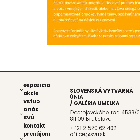
expo­zí­cia
SLOVENSKÁ VÝTVARNÁ
akcie
ÚNIA
vstup
/ GALÉRIA UMELKA
o nás
Dostojevského rad 4533/2
SVÚ
811 09 Bratislava
kon­takt
+421 2 529 62 402
pre­ná­jom
office@svu.sk