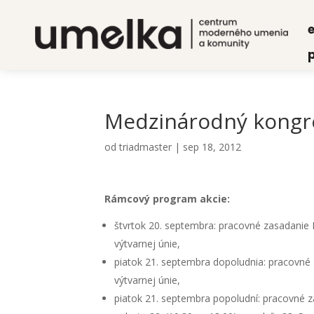
e
p
Medzi­ná­rod­ný kon­g
od
triadmaster
|
sep 18, 2012
Rám­co­vý prog­ram akcie:
štvr­tok 20. sep­tem­bra: pra­cov­né zasa­da­nie E
výtvar­nej únie,
pia­tok 21. sep­tem­bra dopo­lud­nia: pra­cov­n
výtvar­nej únie,
pia­tok 21. sep­tem­bra popo­lud­ní: pra­cov­né z