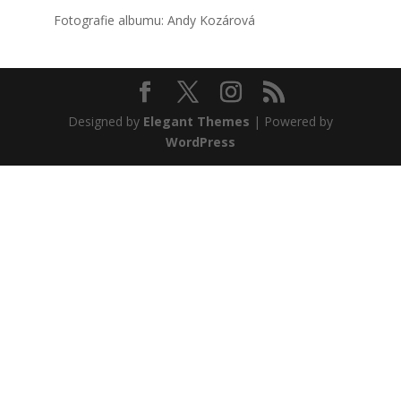
Foto­gra­fie albu­mu: Andy Kozá­ro­vá
Designed by
Elegant Themes
| Powered by
WordPress