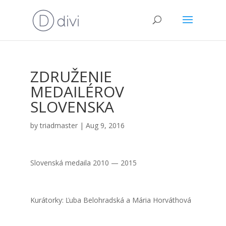
ZDRUŽENIE
MEDAILÉROV
SLOVENSKA
by
triadmaster
|
Aug 9, 2016
Slo­ven­ská medai­la 2010 — 2015
Kurá­tor­ky: Ľuba Belo­hrad­ská a Mária Hor­vát­ho­vá