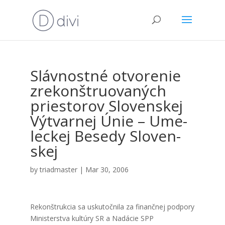
Sláv­nost­né otvo­re­nie
zre­kon­štru­ova­ných
pries­to­rov Slo­ven­skej
Výtvar­nej Únie – Ume­
lec­kej Bese­dy Slo­ven­
skej
by
triadmaster
|
Mar 30, 2006
Rekon­štruk­cia sa usku­toč­ni­la za finanč­nej pod­po­ry
Minis­ter­stva kul­tú­ry SR a Nadá­cie SPP