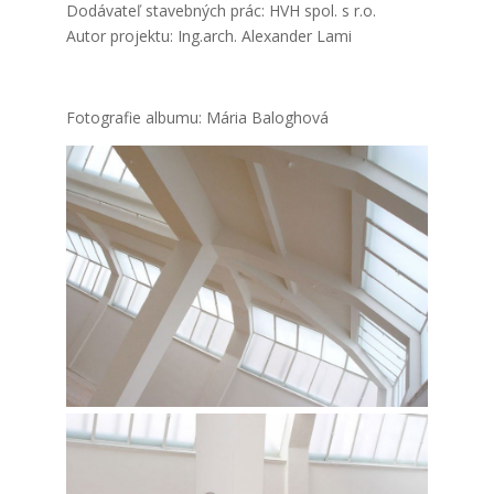
Dodá­va­teľ sta­veb­ných prác: HVH spol. s r.o.
Autor pro­jek­tu: Ing.arch. Ale­xan­der Lami
Foto­gra­fie albu­mu: Mária Balog­ho­vá