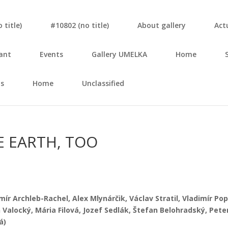
tit­le)
#10802 (no tit­le)
About gal­le­ry
Actu
ant
Events
Gal­le­ry UMELKA
Home
s
Home
Unclassified
E EARTH, TOO
di­mír Archleb-Rachel, Alex Mly­nár­čik, Vác­lav Stra­til, Vla­di­mír Po
šan Valoc­ký, Mária Filo­vá, Jozef Sed­lák, Šte­fan Belo­hrad­ský, Pete
á)