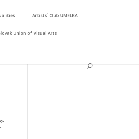
­ali­ties
Artists´ Club UMELKA
Slo­vak Uni­on of Visu­al Arts
po­
r