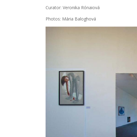
Cura­tor: Vero­ni­ka Rónai­ová
Pho­tos: Mária Balog­ho­vá