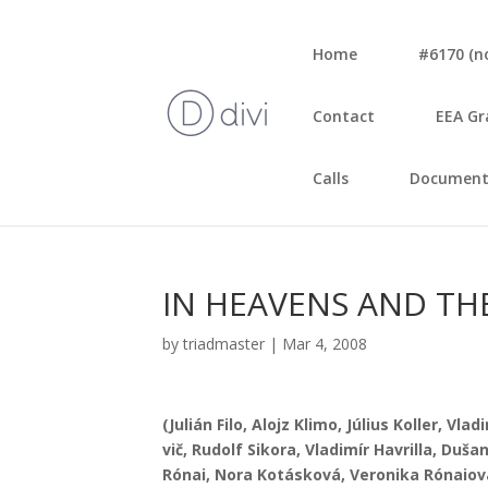
Home
#6170 (no 
Con­tact
EEA Gr
Calls
Document
IN HEAVENS AND TH
by
triadmaster
|
Mar 4, 2008
(Julián Filo, Alojz Kli­mo, Július Kol­ler, Vla­
vič, Rudolf Siko­ra, Vla­di­mír Hav­ril­la, Du
Rónai, Nora Kotás­ko­vá, Vero­ni­ka Rónai­ov