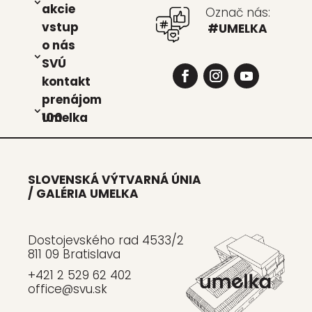
akcie
Označ nás:
vstup
#UMELKA
o nás
SVÚ
kon­takt
pre­ná­jom
Umel­ka 100
SLOVENSKÁ VÝTVARNÁ ÚNIA
/ GALÉRIA UMELKA
Dostojevského rad 4533/2
811 09 Bratislava
+421 2 529 62 402
office@svu.sk