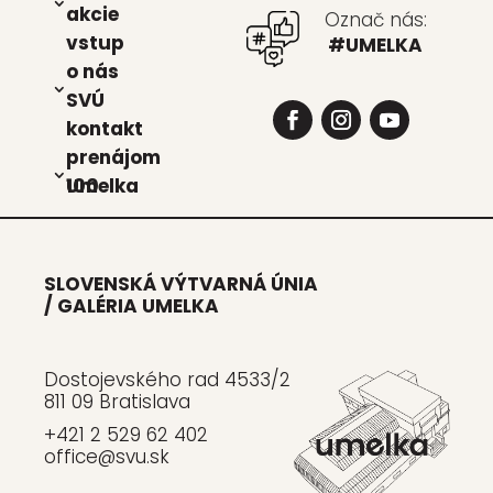
akcie
Označ nás:
vstup
#UMELKA
o nás
SVÚ
kon­takt
pre­ná­jom
Umel­ka 100
SLOVENSKÁ VÝTVARNÁ ÚNIA
/ GALÉRIA UMELKA
Dostojevského rad 4533/2
811 09 Bratislava
+421 2 529 62 402
office@svu.sk