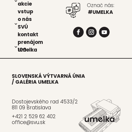
akcie
Označ nás:
vstup
#UMELKA
o nás
SVÚ
kon­takt
pre­ná­jom
Umel­ka 100
SLOVENSKÁ VÝTVARNÁ ÚNIA
/ GALÉRIA UMELKA
Dostojevského rad 4533/2
811 09 Bratislava
+421 2 529 62 402
office@svu.sk