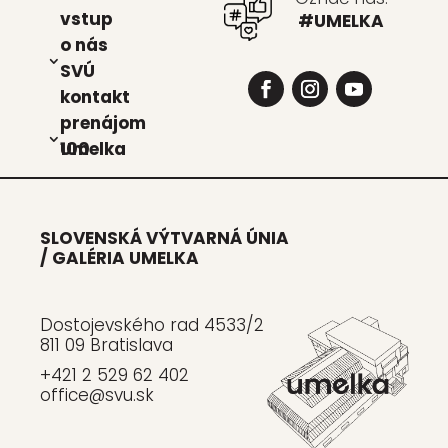
vstup
#UMELKA
o nás
SVÚ
kon­takt
pre­ná­jom
Umel­ka 100
SLOVENSKÁ VÝTVARNÁ ÚNIA
/ GALÉRIA UMELKA
Dostojevského rad 4533/2
811 09 Bratislava
+421 2 529 62 402
office@svu.sk