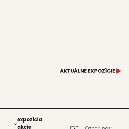
AKTUÁLNE EXPOZÍCIE
expo­zí­cia
akcie
Označ nás: