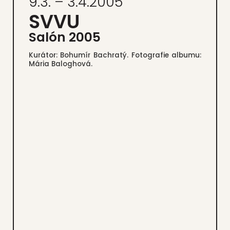
9.3. – 3.4.2005
SVVU
Salón 2005
Kurá­tor: Bohu­mír Bach­ra­tý. Foto­gra­fie albu­mu:
Mária Balog­ho­vá.