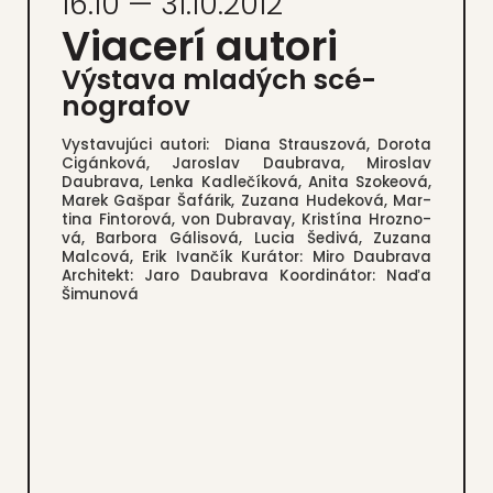
16.10 — 31.10.2012
Via­ce­rí auto­ri
Výsta­va mla­dých scé­
no­gra­fov
Vysta­vu­jú­ci auto­ri: Dia­na Straus­zo­vá, Doro­ta
Cigán­ko­vá, Jaro­slav Daub­ra­va, Miro­slav
Daub­ra­va, Len­ka Kad­le­čí­ko­vá, Ani­ta Szo­ke­ová,
Marek Gaš­par Šafá­rik, Zuza­na Hude­ko­vá, Mar­
ti­na Fin­to­ro­vá, von Dub­ra­vay, Kris­tí­na Hroz­no­
vá, Bar­bo­ra Gáli­so­vá, Lucia Šedi­vá, Zuza­na
Mal­co­vá, Erik Ivan­čík Kurá­tor: Miro Daub­ra­va
Archi­tekt: Jaro Daub­ra­va Koor­di­ná­tor: Naďa
Šimu­no­vá