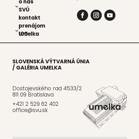
o nás
SVÚ
kon­takt
pre­ná­jom
Umel­ka 100
SLOVENSKÁ VÝTVARNÁ ÚNIA
/ GALÉRIA UMELKA
Dostojevského rad 4533/2
811 09 Bratislava
+421 2 529 62 402
office@svu.sk