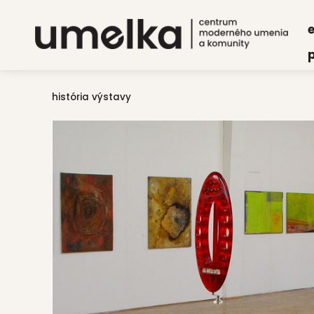
e
p
história výstavy