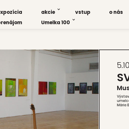
xpo­zí­cia
akcie
vstup
o nás
re­ná­jom
Umel­ka 100
5.1
S
Musi
Výsta­
umel­co
Mária 