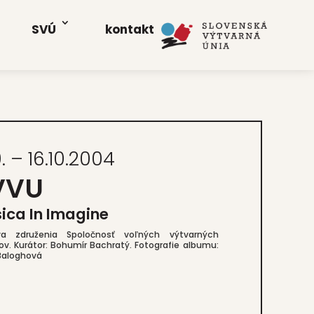
SVÚ
kon­takt
0. – 16.10.2004
VVU
­ca In Ima­gi­ne
va zdru­že­nia Spo­loč­nosť voľ­ných výtvar­ných
v. Kurá­tor: Bohu­mír Bach­ra­tý. Foto­gra­fie albu­mu:
Balog­ho­vá