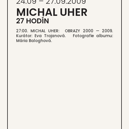
24.09 – 27.09.2009
MICHAL UHER
27 HODÍN
27:00. MICHAL UHER: OBRAZY 2000 — 2009.
Kurá­tor: Eva Tro­j­a­no­vá. Foto­gra­fie albu­mu:
Mária Balog­ho­vá.