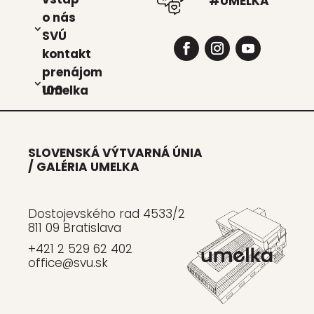
#UMELKA
o nás
SVÚ
kon­takt
pre­ná­jom
Umel­ka 100
SLOVENSKÁ VÝTVARNÁ ÚNIA
/ GALÉRIA UMELKA
Dostojevského rad 4533/2
811 09 Bratislava
+421 2 529 62 402
office@svu.sk