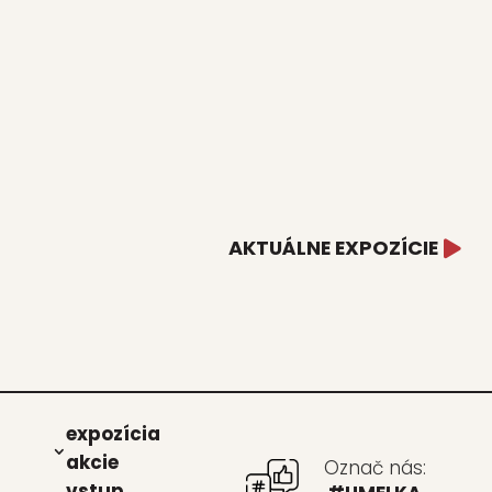
AKTUÁLNE EXPOZÍCIE
expo­zí­cia
akcie
Označ nás:
vstup