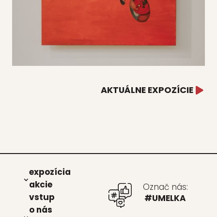
AKTUÁLNE EXPOZÍCIE
expo­zí­cia
akcie
Označ nás:
vstup
#UMELKA
o nás