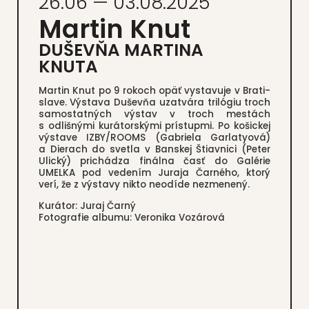
26.06 — 03.08.2025
Mar­tin Knut
DUŠEVŇA MARTINA
KNUTA
Mar­tin Knut po 9 rokoch opäť vysta­vu­je v Bra­ti­
sla­ve. Výsta­va Dušev­ňa uzat­vá­ra tri­ló­giu troch
samos­tat­ných výstav v troch mes­tách
s odliš­ný­mi kurá­tor­ský­mi prí­stup­mi. Po košic­kej
výsta­ve IZBY/ROOMS (Gab­rie­la Gar­la­ty­o­vá)
a Die­rach do svet­la v Ban­skej Štiav­ni­ci (Peter
Ulic­ký) pri­chá­dza finál­na časť do Galé­rie
UMELKA pod vede­ním Jura­ja Čar­né­ho, kto­rý
verí, že z výsta­vy nikto neodí­de nezme­ne­ný.
Kurá­tor: Juraj Čar­ný
Foto­gra­fie albu­mu: Vero­ni­ka Vozá­ro­vá