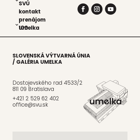
SVÚ
kon­takt
pre­ná­jom
Umel­ka 100
SLOVENSKÁ VÝTVARNÁ ÚNIA
/ GALÉRIA UMELKA
Dostojevského rad 4533/2
811 09 Bratislava
+421 2 529 62 402
office@svu.sk