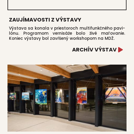
ZAUJÍMAVOSTI Z VÝSTAVY
Výsta­va sa kona­la v pries­to­roch mul­ti­funkč­né­ho pavi­
ló­nu. Prog­ra­mom ver­ni­sá­že bolo živé maľo­va­nie.
Koniec výsta­vy bol zavŕ­še­ný works­ho­pom na MDŽ.
ARCHÍV VÝSTAV