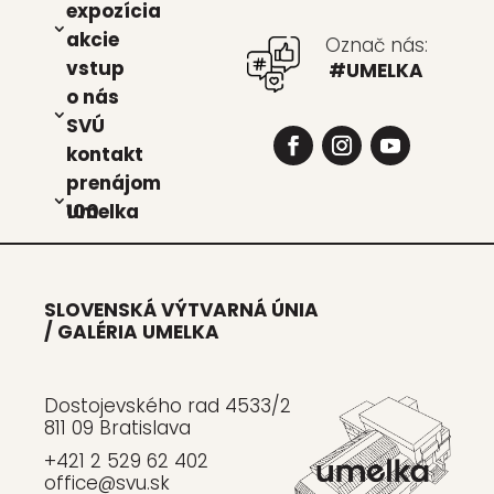
expo­zí­cia
akcie
Označ nás:
vstup
#UMELKA
o nás
SVÚ
kon­takt
pre­ná­jom
Umel­ka 100
SLOVENSKÁ VÝTVARNÁ ÚNIA
/ GALÉRIA UMELKA
Dostojevského rad 4533/2
811 09 Bratislava
+421 2 529 62 402
office@svu.sk