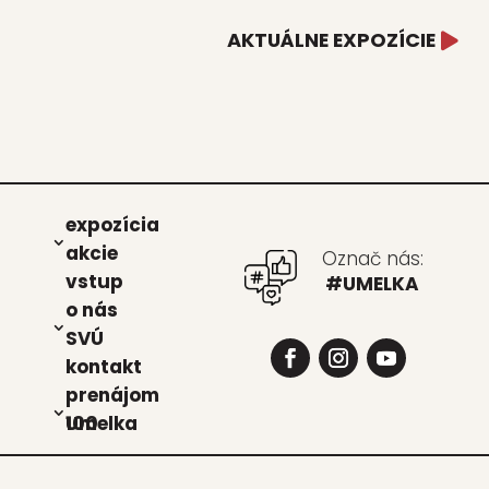
AKTUÁLNE EXPOZÍCIE
expo­zí­cia
akcie
Označ nás:
vstup
#UMELKA
o nás
SVÚ
kon­takt
pre­ná­jom
Umel­ka 100