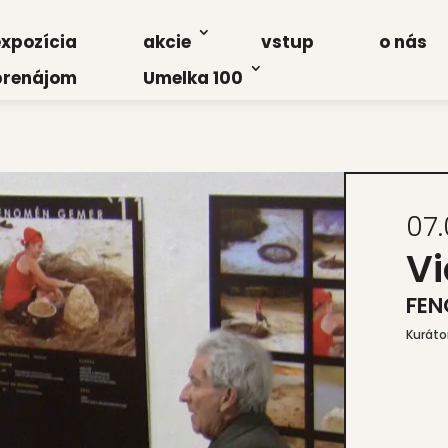
xpo­zí­cia
akcie
vstup
o nás
re­ná­jom
Umel­ka 100
07.
Vi
FEN
Kurá­to