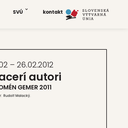
SVÚ
kon­takt
02 – 26.02.2012
a­ce­rí auto­ri
OMÉN GEMER 2011
r: Rudolf Malac­ký.