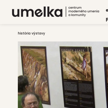
e
p
história výstavy