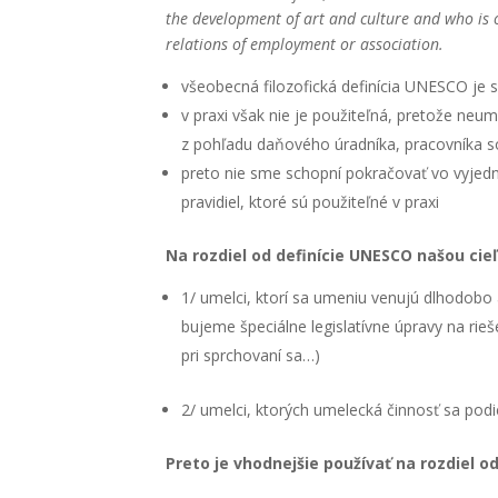
the deve­lop­ment of art and cul­tu­re and who is 
rela­ti­ons of emplo­y­ment or asso­cia­ti­on.
vše­obec­ná filo­zo­fic­ká defi­ní­cia UNESCO je 
v pra­xi však nie je pou­ži­teľ­ná, pre­to­že neum
z pohľa­du daňo­vé­ho úrad­ní­ka, pra­cov­ní­ka soc
pre­to nie sme schop­ní pokra­čo­vať vo vyjed­ná­
pra­vi­diel, kto­ré sú pou­ži­teľ­né v pra­xi
Na roz­diel od defi­ní­cie UNESCO našou cie­ľ
1/ umel­ci, kto­rí sa ume­niu venu­jú dlho­do­bo 
bu­je­me špe­ciál­ne legis­la­tív­ne úpra­vy na rie
pri spr­cho­va­ní sa…)
2/ umel­ci, kto­rých ume­lec­ká čin­nosť sa pod
Pre­to je vhod­nej­šie pou­ží­vať na roz­diel