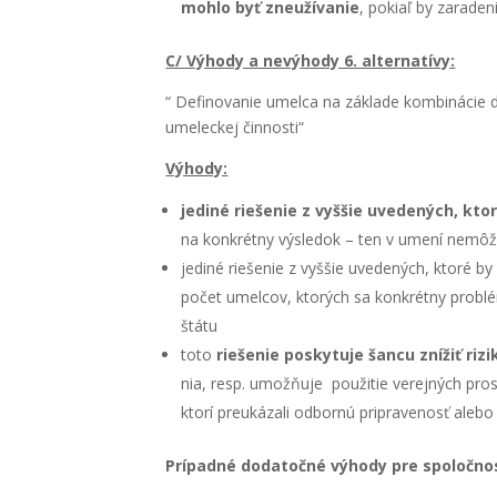
moh­lo byť zne­uží­va­nie
, pokiaľ by zara­de­n
C/ Výho­dy a nevý­ho­dy 6. alter­na­tí­vy:
“ Defi­no­va­nie umel­ca na zákla­de kom­bi­ná­cie d
ume­lec­kej čin­nos­ti“
Výho­dy:
jedi­né rie­še­nie z vyš­šie uve­de­ných, kto
na kon­krét­ny výsle­dok – ten v ume­ní nemô­ž
jedi­né rie­še­nie z vyš­šie uve­de­ných, kto­ré b
počet umel­cov, kto­rých sa kon­krét­ny prob­lém 
štá­tu
toto
rie­še­nie posky­tu­je šan­cu zní­žiť riz
nia, resp. umož­ňu­je pou­ži­tie verej­ných pros
kto­rí pre­uká­za­li odbor­nú pri­pra­ve­nosť ale­bo 
Prí­pad­né doda­toč­né výho­dy pre spo­loč­n