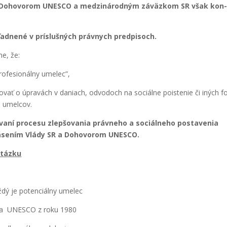
de s Doho­vo­rom UNESCO a medzi­ná­rod­ným záväz­kom SR však kon
ad­ne­né v prí­sluš­ných práv­nych pred­pi­soch.
me, že:
o­fe­si­onál­ny ume­lec”,
­vať o úpra­vách v daniach, odvo­doch na sociál­ne pois­te­nie či iných f
e umel­cov.
va­ní pro­ce­su zlep­šo­va­nia práv­ne­ho a sociál­ne­ho posta­ve­nia
­se­ním Vlá­dy SR a Doho­vo­rom UNESCO.
otáz­ku
ž­dý je poten­ciál­ny ume­lec
a­nia UNESCO z roku 1980