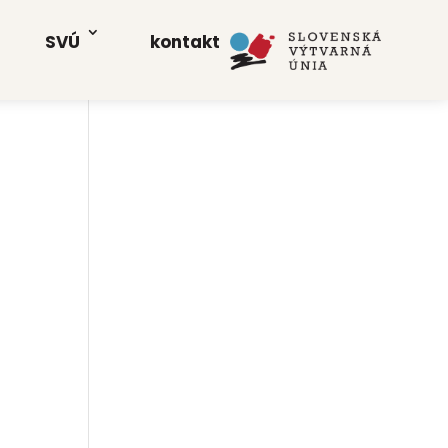
SVÚ
kon­takt