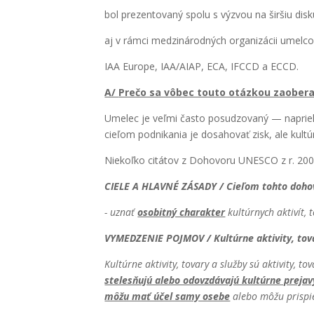
bol pre­zen­to­va­ný spo­lu s výzvou na šir­šiu dis­k
aj v rám­ci medzi­ná­rod­ných orga­ni­zá­cii umel­c
IAA Euro­pe, IAA/AIAP, ECA, IFCCD a ECCD.
A/
Pre­čo sa vôbec tou­to otáz­kou zaobe­ra
Ume­lec je veľ­mi čas­to posu­dzo­va­ný — napriek 
cie­ľom pod­ni­ka­nia je dosa­ho­vať zisk, ale kul­t
Nie­koľ­ko citá­tov z Doho­vo­ru UNESCO z r. 2005 (r
CIELE A HLAVNÉ ZÁSADY
/ Cie­ľom toh­to doho­
- uznať
oso­bit­ný cha­rak­ter
kul­túr­nych akti­vít,
VYMEDZENIE POJMOV / Kul­túr­ne akti­vi­ty, tova­
Kul­túr­ne akti­vi­ty, tova­ry a služ­by sú akti­vi­ty, to
ste­les­ňu­jú ale­bo odo­vzdá­va­jú kul­túr­ne pre­ja
môžu mať účel samy ose­be
ale­bo môžu pris­pie­