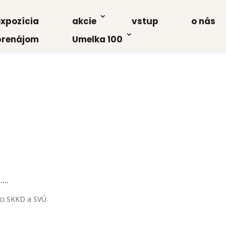
xpo­zí­cia
akcie
vstup
o nás
re­ná­jom
Umel­ka 100
….
m­ci SKKD a SVÚ.