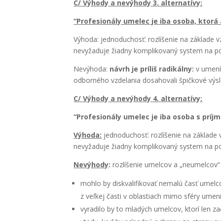
C/ Výho­dy a nevý­ho­dy 3. alter­na­tí­vy:
“Pro­fe­si­oná­ly ume­lec je iba oso­ba, kto­r
Výho­da: jed­no­du­chosť: roz­lí­še­nie na zákla­de vzd
nevy­ža­du­je žiad­ny kom­pli­ko­va­ný sys­tem na pou
Nevý­ho­da:
návrh je prí­liš radi­kál­ny
:
v ume­ní 
odbor­né­ho vzde­la­nia dosa­ho­va­li špič­ko­vé výs
C/ Výho­dy a nevý­ho­dy 4. alter­na­tí­vy:
“Pro­fe­si­oná­ly ume­lec je iba oso­ba s príj­
Výho­da:
jed­no­du­chosť: roz­lí­še­nie na zákla­de v
nevy­ža­du­je žiad­ny kom­pli­ko­va­ný sys­tem na pou
Nevý­ho­dy
:
roz­lí­še­nie umel­cov a „neumel­cov“ 
moh­lo by dis­kva­li­fi­ko­vať nema­lú časť umel­
z veľ­kej čas­ti v oblas­tiach mimo sfé­ry ume­n
vyra­di­lo by to mla­dých umel­cov, kto­rí len zač