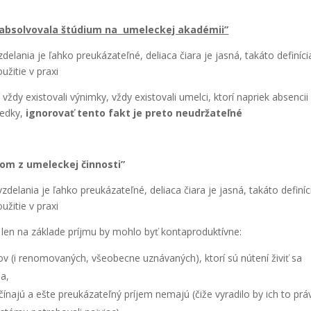
á absol­vo­va­la štú­dium na ume­lec­kej aka­dé­mii”
e­la­nia je ľah­ko pre­uká­za­teľ­né, delia­ca čia­ra je jas­ná, taká­to defi­ní­ci
­ži­tie v pra­xi
vždy exis­to­va­li výnim­ky, vždy exis­to­va­li umel­ci, kto­rí napriek absen­cii
led­ky,
igno­ro­vať ten­to fakt je pre­to neu­dr­ža­teľ­né
mom z ume­lec­kej čin­nos­ti”
zde­la­nia je ľah­ko pre­uká­za­teľ­né, delia­ca čia­ra je jas­ná, taká­to defi­ní­c
­ži­tie v pra­xi
len na zákla­de príj­mu by moh­lo byť kon­ta­pro­duk­tív­ne:
cov (i reno­mo­va­ných, vše­obec­ne uzná­va­ných), kto­rí sú núte­ní živiť sa
ia,
í­na­jú a ešte pre­uká­za­teľ­ný prí­jem nema­jú (čiže vyra­di­lo by ich to prá