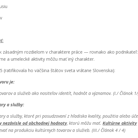
u­siu
ov
ť:
zásad­ným roz­die­lom v cha­rak­te­re prá­ce — rov­na­ko ako pod­ni­ka­teľ:
úr­ne a ume­lec­ké akti­vi­ty môžu mať iný cha­rak­ter.
ati­fi­ko­va­la ho väč­ši­na štá­tov sve­ta vrá­ta­ne Slo­ven­ska):
vo­ru je:
 tova­rov a slu­žieb ako nosi­te­ľov iden­tít, hod­nôt a význa­mov. (I./ Člá­nok 1
ry a služ­by:
va­ry a služ­by, kto­ré pri posu­dzo­va­ní z hľa­dis­ka kva­li­ty, pou­ži­tia ale­bo úče
­vy nezá­vis­le od obchod­nej hod­no­ty
, kto­rú môžu mať.
Kul­túr­ne akti­vi­ty
vať na pro­duk­ciu kul­túr­nych tova­rov a slu­žieb. (III./ Člá­nok 4 / 4)