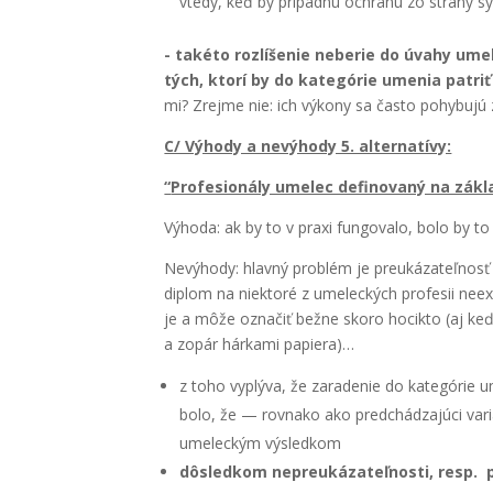
vte­dy, keď by prí­pad­nú ochra­nu zo stra­ny sys
- také­to roz­lí­še­nie nebe­rie do úva­hy ume
tých, kto­rí by do kate­gó­rie ume­nia pat­ri
mi? Zrej­me nie: ich výko­ny sa čas­to pohy­bu­jú z
C/ Výho­dy a nevý­ho­dy 5. alter­na­tí­vy:
“
Pro­fe­si­oná­ly ume­lec defi­no­va­ný na zákl
Výho­da: ak by to v pra­xi fun­go­va­lo, bolo by t
Nevý­ho­dy: hlav­ný prob­lém je pre­uká­za­teľ­nosť 
dip­lom na nie­kto­ré z ume­lec­kých pro­fe­sii ne
je a môže ozna­čiť bež­ne sko­ro hocik­to (aj keď l
a zopár hár­ka­mi papie­ra)…
z toho vyplý­va, že zara­de­nie do kate­gó­rie u
bolo, že — rov­na­ko ako pred­chá­dza­jú­ci var
ume­lec­kým výsled­kom
dôsled­kom nepre­uká­za­teľ­nos­ti, resp. pr