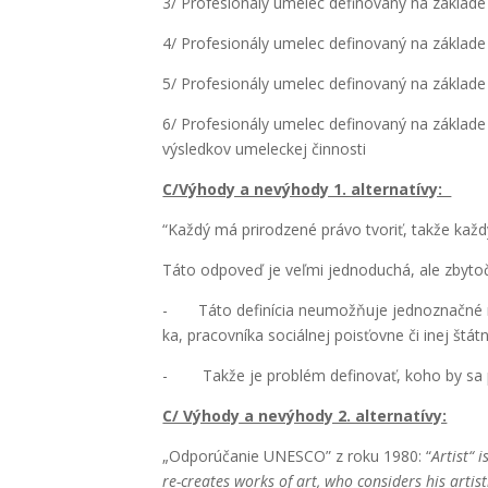
3/ Pro­fe­si­oná­ly ume­lec defi­no­va­ný na zákla­d
4/ Pro­fe­si­oná­ly ume­lec defi­no­va­ný na zákla­de
5/ Pro­fe­si­oná­ly ume­lec defi­no­va­ný na zákla­d
6/ Pro­fe­si­oná­ly ume­lec defi­no­va­ný na zákla­de
výsled­kov ume­lec­kej čin­nos­ti
C/Výhody a nevý­ho­dy 1. alter­na­tí­vy:
“Kaž­dý má pri­ro­dze­né prá­vo tvo­riť, tak­že kaž­
Táto odpo­veď je veľ­mi jed­no­du­chá, ale zby­toč
- Táto defi­ní­cia neumož­ňu­je jed­no­znač­né roz
ka, pra­cov­ní­ka sociál­nej pois­ťov­ne či inej štát­ne
- Tak­že je prob­lém defi­no­vať, koho by sa prí­
C/ Výho­dy a nevý­ho­dy 2. alter­na­tí­vy:
„Odpo­rú­ča­nie UNESCO” z roku 1980: “
Artist“ i
re-cre­a­tes works of art, who con­si­ders his artis­t