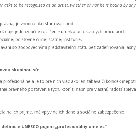
or asks to be recog­ni­zed as an artist, whet­her or not he is bound by any
správ­na, je vhod­ná ako štar­to­va­cí bod
ož­ňu­je jed­no­znač­né roz­lí­še­nie umel­ca od ostat­ných pra­cu­jú­cich
iál­nej pois­ťov­ne či inej štát­nej inšti­tú­cie,
va­ní so zod­po­ved­ný­mi pred­sta­vi­teľ­mi štá­tu bez zade­fi­no­va­nia jas­n
o­vou sku­pi­nou sú:
a pro­fe­si­onál­ne a je to pre nich viac ako len zába­va či koní­ček (nepot­
­še­nie práv­ne­ho posta­ve­nia tých, kto­rí si napr. pre vlast­nú radosť spie­va
ie­ľa na ich príj­me, má vplyv na ich dane a sociál­ne zabez­pe­če­nie
 od defi­ní­cie UNESCO pojem
„pro­fe­si­onál­ny ume­lec“