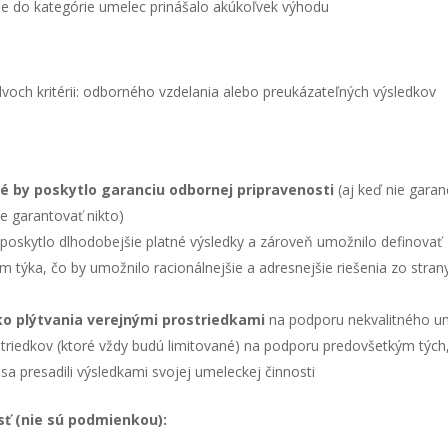
ie do kate­gó­rie ume­lec pri­ná­ša­lo akú­koľ­vek výho­du
voch kri­té­rii: odbor­né­ho vzde­la­nia ale­bo pre­uká­za­teľ­ných výsled­kov
­ré by poskyt­lo garan­ciu odbor­nej pri­pra­ve­nos­ti
(aj keď nie garan­
e garan­to­vať nikto)
y poskyt­lo dlho­do­bej­šie plat­né výsled­ky a záro­veň umož­ni­lo defi­no­vať
týka, čo by umož­ni­lo raci­onál­nej­šie a adres­nej­šie rie­še­nia zo stra­n
i­ko plýt­va­nia verej­ný­mi pros­tried­ka­mi
na pod­po­ru nekva­lit­né­ho 
­tried­kov (kto­ré vždy budú limi­to­va­né) na pod­po­ru pre­dov­šet­kým tých
sa pre­sa­di­li výsled­ka­mi svo­jej ume­lec­kej čin­nos­ti
osť (nie sú pod­mien­kou):