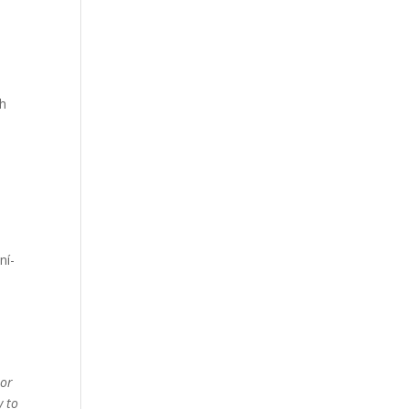
ch
ní­
 or
y to