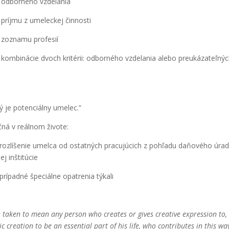
e odbor­né­ho vzde­la­nia
 príj­mu z ume­lec­kej čin­nos­ti
e zozna­mu pro­fe­sií
 kom­bi­ná­cie dvoch kri­té­rii: odbor­né­ho vzde­la­nia ale­bo pre­uká­za­teľ­ný
dý je poten­ciál­ny ume­lec.”
­ná v reál­nom živo­te:
­lí­še­nie umel­ca od ostat­ných pra­cu­jú­cich z pohľa­du daňo­vé­ho úrad­
j inšti­tú­cie
pad­né špe­ciál­ne opat­re­nia týka­li
s taken to mean any per­son who cre­a­tes or gives cre­a­ti­ve expres­si­on to,
ic cre­a­ti­on to be an essen­tial part of his life, who con­tri­bu­tes in this wa