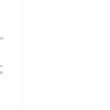
ých
re­
­jú