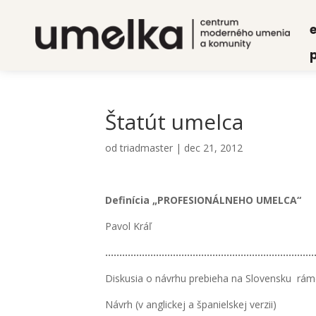
e
p
Šta­tút umel­ca
od
triadmaster
|
dec 21, 2012
Defi­ní­cia „PROFESIONÁLNEHO UMELCA“
Pavol Kráľ
…………………………………………………………………
Dis­ku­sia o návrhu pre­bie­ha na Slo­ven­sku rá
Návrh (v anglic­kej a špa­niel­skej ver­zii)