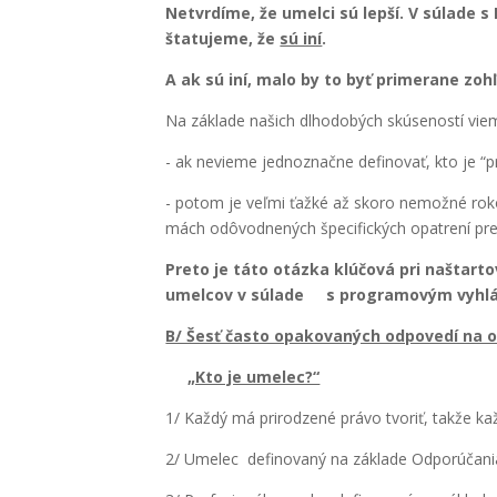
Netvr­dí­me, že umel­ci sú lep­ší. V súla­
šta­tu­je­me, že
sú iní
.
A ak sú iní, malo by to byť pri­me­ra­ne zohľ
Na zákla­de našich dlho­do­bých skú­se­nos­tí vie­
- ak nevie­me jed­no­znač­ne defi­no­vať, kto je “pr
- potom je veľ­mi ťaž­ké až sko­ro nemož­né roko
mách odô­vod­ne­ných špe­ci­fic­kých opat­re­ní pr
Pre­to je táto otáz­ka klú­čo­vá pri naštar­to­
umel­cov v súla­de s prog­ra­mo­vým vyhlá
B/ Šesť čas­to opa­ko­va­ných odpo­ve­dí na 
„Kto je ume­lec?“
1/ Kaž­dý má pri­ro­dze­né prá­vo tvo­riť, tak­že ka
2/ Ume­lec defi­no­va­ný na zákla­de Odpo­rú­č