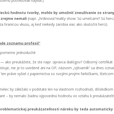
­té­mu potre­bo­va­li naj­viac)
­lec­kú hod­no­tu tvor­by,
moh­lo by umož­niť zne­uží­va­nie zo stra­n
ť zrej­me nema­li
(napr. „hrdinovia“reality show: Sú umel­ca­mi? Sú her­c
a hra­ni­cou vku­su, aj keď nie­ke­dy zaro­bia viac ako sku­toč­ní her­ci)
a­de zozna­mu pro­fe­sií”
o pomer­ne jed­no­du­ché
— ako pre­uká­že­te, že ste napr. úprav­ca dia­ló­gov? Odbor­ný cer­ti­fi­kát 
exis­tu­je, nie je to uve­de­né ani na OP, náz­vom „výtvar­ník“ sa dnes ozna­
en prá­ve vyšiel z papier­nic­tva so svo­jí­mi prvý­mi far­bič­ka­mi, štet­com
me­lec by zále­ža­lo v pod­sta­te len na vlast­nom roz­hod­nu­tí, dôsled­kom
iant – by nema­lo žiad­nu výpo­ved­nú hod­no­tu vo vzťa­hu k pre­uká­za­teľ
ob­le­ma­tic­kej pre­uká­za­teľ­nos­ti náro­ku by teda auto­ma­tic­ky