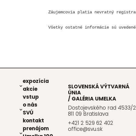
Záujemcovia platia nevratný registra
Všetky ostatné informácie sú uvedené
expo­zí­cia
SLOVENSKÁ VÝTVARNÁ
akcie
ÚNIA
vstup
/ GALÉRIA UMELKA
o nás
Dostojevského rad 4533/2
SVÚ
811 09 Bratislava
kon­takt
+421 2 529 62 402
pre­ná­jom
office@svu.sk