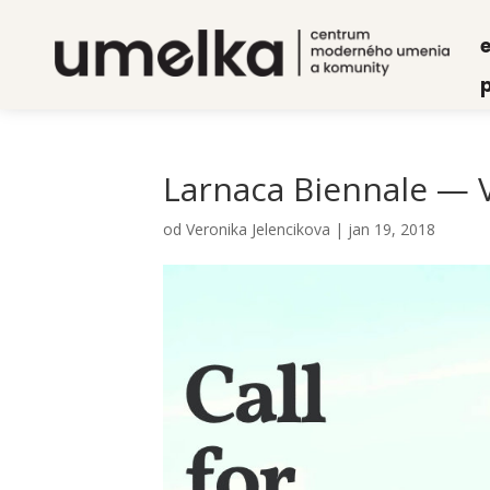
e
p
Lar­na­ca Bien­na­le — 
od
Veronika Jelencikova
|
jan 19, 2018