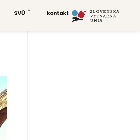
SVÚ
kon­takt