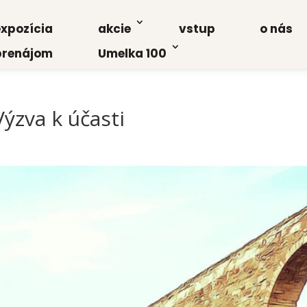
xpo­zí­cia
akcie
vstup
o nás
re­ná­jom
Umel­ka 100
Výzva k účas­ti